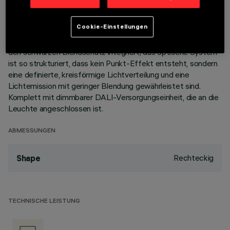
Korpus aus Aluminiumdruckguss mit 5 Zellen sieht die
Möglichkeit vor, die Lichtemission mit einer Schwenkung von
Cookie-Einstellungen
+/- 20° auszurichten. Hochauflösungsoptiken aus
metallisiertem Thermoplast, in zurückgesetzter Position in
den schwarzen Blendschutz integriert; das optische System
ist so strukturiert, dass kein Punkt-Effekt entsteht, sondern
eine definierte, kreisförmige Lichtverteilung und eine
Lichtemission mit geringer Blendung gewährleistet sind.
Komplett mit dimmbarer DALI-Versorgungseinheit, die an die
Leuchte angeschlossen ist.
ABMESSUNGEN
Rechteckig
Shape
TECHNISCHE LEISTUNG