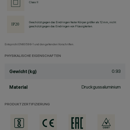
Class II
Geschützt gegen das Eindringen fester Körper größer als 12 mm, nicht
geschützt gegen das Eindringen von Flüssigkeiten.
Entspricht EN60598-1 und den geltenden Vorschriften.
PHYSIKALISCHE EIGENSCHAFTEN
0.93
Gewicht (kg)
Druckgussaluminium
Material
PRODUKTZERTIFIZIERUNG