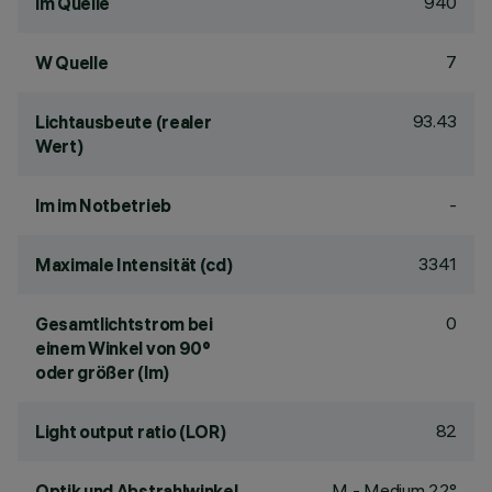
940
lm Quelle
7
W Quelle
93.43
Lichtausbeute (realer
Wert)
-
lm im Notbetrieb
3341
Maximale Intensität (cd)
0
Gesamtlichtstrom bei
einem Winkel von 90°
oder größer (lm)
82
Light output ratio (LOR)
M - Medium 22°
Optik und Abstrahlwinkel