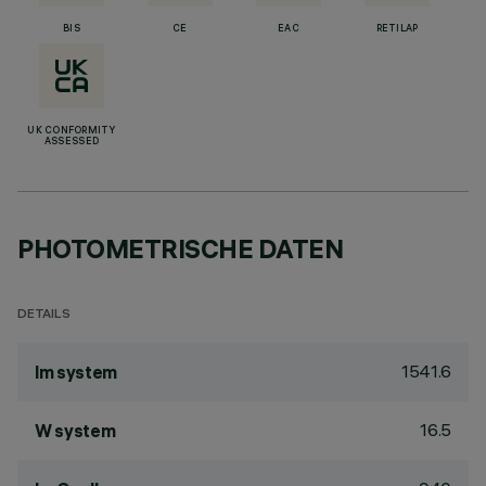
BIS
CE
EAC
RETILAP
UK CONFORMITY
ASSESSED
PHOTOMETRISCHE DATEN
DETAILS
1541.6
lm system
16.5
W system