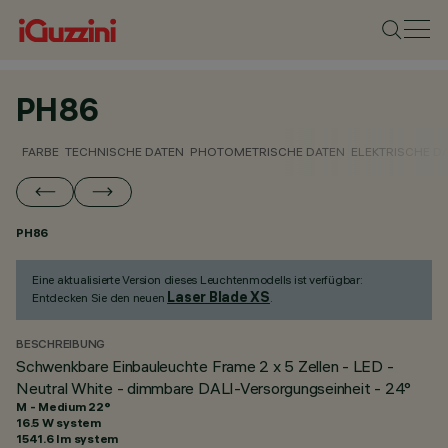
PH86
FARBE
TECHNISCHE DATEN
PHOTOMETRISCHE DATEN
ELEKTRISCHE D
PH86
Eine aktualisierte Version dieses Leuchtenmodells ist verfügbar:
Laser Blade XS
Entdecken Sie den neuen
.
BESCHREIBUNG
Schwenkbare Einbauleuchte Frame 2 x 5 Zellen - LED -
Neutral White - dimmbare DALI-Versorgungseinheit - 24°
M - Medium 22°
16.5 W system
1541.6 lm system