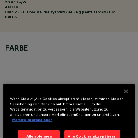
93.43 lm/W
4000 K
CRI
92
- Rf (Colour Fidelity Index) 94 - Rg (Gamut Index) 102
DALI-2
FARBE
TECHNISCHE DATEN
Wenn Sie auf „Alle Cookies akzeptieren“ klicken, stimmen Sie der
LETZTES UPDATE: 05.08.2026
Speicherung von Cookies auf Ihrem Gerät zu, um die
Websitenavigation zu verbessern, die Websitenutzung zu
analysieren und unsere Marketingbemühungen zu unterstützen.
BESCHREIBUNG
Weitere Informationen
Rechteckige Einbauleuchte mit LED. Strukturgehäuse aus
profiliertem Stahlblech mit Anschlag-Außenrand. Der lineare
Alle ablehnen
Alle Cookies akzeptieren