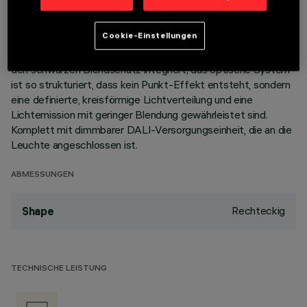
Korpus aus Aluminiumdruckguss mit 5 Zellen sieht die
Möglichkeit vor, die Lichtemission mit einer Schwenkung von
Cookie-Einstellungen
+/- 20° auszurichten. Hochauflösungsoptiken aus
metallisiertem Thermoplast, in zurückgesetzter Position in
den schwarzen Blendschutz integriert; das optische System
ist so strukturiert, dass kein Punkt-Effekt entsteht, sondern
eine definierte, kreisförmige Lichtverteilung und eine
Lichtemission mit geringer Blendung gewährleistet sind.
Komplett mit dimmbarer DALI-Versorgungseinheit, die an die
Leuchte angeschlossen ist.
ABMESSUNGEN
Rechteckig
Shape
TECHNISCHE LEISTUNG