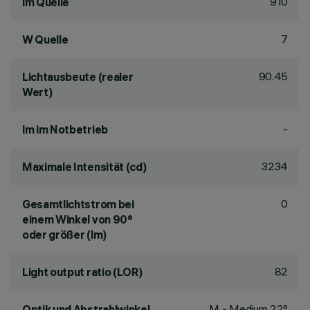
910
lm Quelle
7
W Quelle
90.45
Lichtausbeute (realer
Wert)
-
lm im Notbetrieb
3234
Maximale Intensität (cd)
0
Gesamtlichtstrom bei
einem Winkel von 90°
oder größer (lm)
82
Light output ratio (LOR)
M - Medium 22°
Optik und Abstrahlwinkel