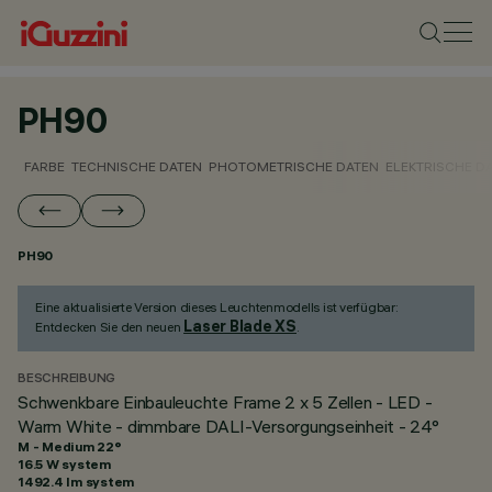
PH90
FARBE
TECHNISCHE DATEN
PHOTOMETRISCHE DATEN
ELEKTRISCHE D
PH90
Eine aktualisierte Version dieses Leuchtenmodells ist verfügbar:
Laser Blade XS
Entdecken Sie den neuen
.
BESCHREIBUNG
Schwenkbare Einbauleuchte Frame 2 x 5 Zellen - LED -
Warm White - dimmbare DALI-Versorgungseinheit - 24°
M - Medium 22°
16.5 W system
1492.4 lm system