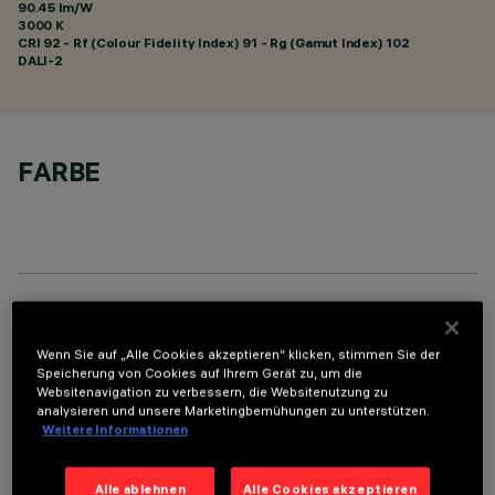
90.45 lm/W
3000 K
CRI
92
- Rf (Colour Fidelity Index) 91 - Rg (Gamut Index) 102
DALI-2
FARBE
TECHNISCHE DATEN
Wenn Sie auf „Alle Cookies akzeptieren“ klicken, stimmen Sie der
LETZTES UPDATE: 07.08.2026
Speicherung von Cookies auf Ihrem Gerät zu, um die
Websitenavigation zu verbessern, die Websitenutzung zu
analysieren und unsere Marketingbemühungen zu unterstützen.
BESCHREIBUNG
Weitere Informationen
Rechteckige Einbauleuchte mit LED. Strukturgehäuse aus
profiliertem Stahlblech mit Anschlag-Außenrand. Der lineare
Alle ablehnen
Alle Cookies akzeptieren