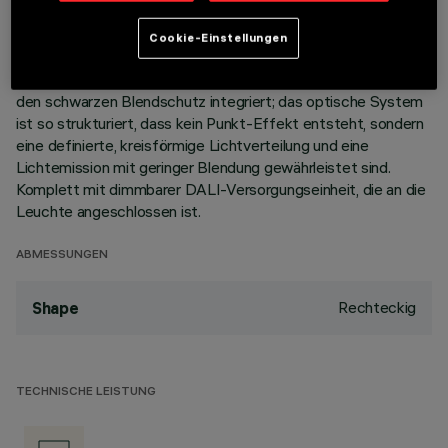
Korpus aus Aluminiumdruckguss mit 5 Zellen sieht die
Möglichkeit vor, die Lichtemission mit einer Schwenkung von
Cookie-Einstellungen
+/- 20° auszurichten. Hochauflösungsoptiken aus
metallisiertem Thermoplast, in zurückgesetzter Position in
den schwarzen Blendschutz integriert; das optische System
ist so strukturiert, dass kein Punkt-Effekt entsteht, sondern
eine definierte, kreisförmige Lichtverteilung und eine
Lichtemission mit geringer Blendung gewährleistet sind.
Komplett mit dimmbarer DALI-Versorgungseinheit, die an die
Leuchte angeschlossen ist.
ABMESSUNGEN
Rechteckig
Shape
TECHNISCHE LEISTUNG