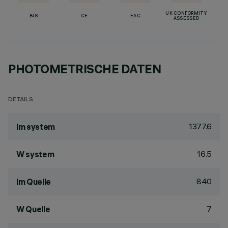
UK CONFORMITY
BIS
CE
EAC
ASSESSED
PHOTOMETRISCHE DATEN
DETAILS
1377.6
lm system
16.5
W system
840
lm Quelle
7
W Quelle