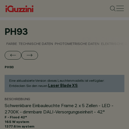
PH93
FARBE
TECHNISCHE DATEN
PHOTOMETRISCHE DATEN
ELEKTRISCHE D
PH93
Eine aktualisierte Version dieses Leuchtenmodells ist verfügbar:
Laser Blade XS
Entdecken Sie den neuen
.
BESCHREIBUNG
Schwenkbare Einbauleuchte Frame 2 x 5 Zellen - LED -
2700K - dimmbare DALI-Versorgungseinheit - 42°
F - Flood 42°
16.5 W system
1377.6 lm system