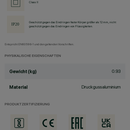
Class II
Geschützt gegen das Eindringen fester Körper größer als 12 mm, nicht
geschützt gegen das Eindringen von Flüssigkeiten.
Entspricht EN60598-1 und den geltenden Vorschriften.
PHYSIKALISCHE EIGENSCHAFTEN
0.93
Gewicht (kg)
Druckgussaluminium
Material
PRODUKTZERTIFIZIERUNG