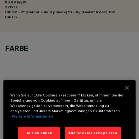
83.49 lm/W
2700 K
CRI
92
- Rf (Colour Fidelity Index) 91 - Rg (Gamut Index) 102
DALI-2
FARBE
TECHNISCHE DATEN
Wenn Sie auf „Alle Cookies akzeptieren“ klicken, stimmen Sie der
Speicherung von Cookies auf Ihrem Gerät zu, um die
LETZTES UPDATE: 05.08.2026
Websitenavigation zu verbessern, die Websitenutzung zu
analysieren und unsere Marketingbemühungen zu unterstützen.
Weitere Informationen
BESCHREIBUNG
Rechteckige Einbauleuchte mit LED. Strukturgehäuse aus
Alle ablehnen
Alle Cookies akzeptieren
profiliertem Stahlblech mit Anschlag-Außenrand. Der lineare