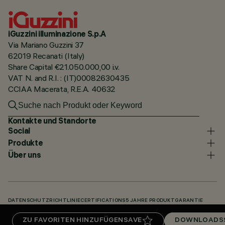
iGuzzini illuminazione S.p.A
Via Mariano Guzzini 37
62019 Recanati (Italy)
Share Capital €21.050.000,00 i.v.
VAT N. and R.I. : (IT)00082630435
CCIAA Macerata, R.E.A. 40632
Kontakte und Standorte
Social
Produkte
Über uns
DATENSCHUTZRICHTLINIE
CERTIFICATIONS
5 JAHRE PRODUKTGARANTIE
HINWEISGEBERSYSTEM
COOKIE POLICY
ACCESSIBILITY STATEMENT
ZU FAVORITEN HINZUFÜGEN
SAVE
DOWNLOADS
UNSERE CODES
KNOWLEDGE BASE (LOGIN REQUIRED)
DOWNLOADS