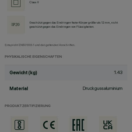
Class II
Geschützt gegen das Eindringen fester Körper größer als 12 mm, nicht
geschützt gegen das Eindringen von Flüssigkeiten.
Entspricht EN60598-1 und den geltenden Vorschriften.
PHYSIKALISCHE EIGENSCHAFTEN
1.43
Gewicht (kg)
Druckgussaluminium
Material
PRODUKTZERTIFIZIERUNG