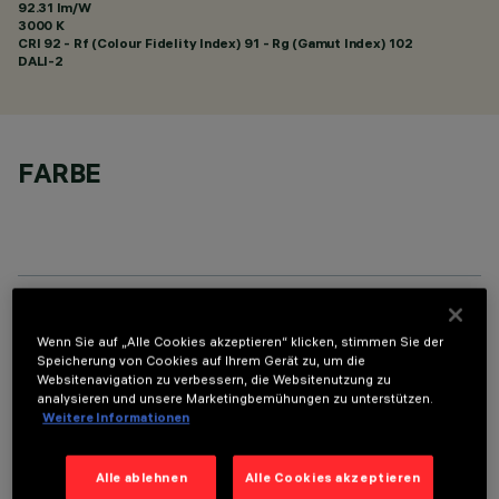
92.31 lm/W
3000 K
CRI
92
- Rf (Colour Fidelity Index) 91 - Rg (Gamut Index) 102
DALI-2
FARBE
TECHNISCHE DATEN
Wenn Sie auf „Alle Cookies akzeptieren“ klicken, stimmen Sie der
Speicherung von Cookies auf Ihrem Gerät zu, um die
LETZTES UPDATE: 05.08.2026
Websitenavigation zu verbessern, die Websitenutzung zu
analysieren und unsere Marketingbemühungen zu unterstützen.
Weitere Informationen
BESCHREIBUNG
Rechteckige Einbauleuchte mit LED. Strukturgehäuse aus
Alle ablehnen
Alle Cookies akzeptieren
profiliertem Stahlblech mit Anschlag-Außenrand. Der lineare