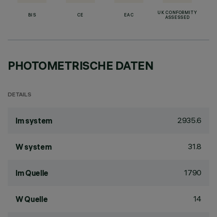
UK CONFORMITY
BIS
CE
EAC
ASSESSED
PHOTOMETRISCHE DATEN
DETAILS
2935.6
lm system
31.8
W system
1790
lm Quelle
14
W Quelle