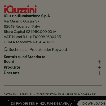
iGuzzini illuminazione S.p.A
Via Mariano Guzzini 37
62019 Recanati (Italy)
Share Capital €21.050.000,00 i.v.
VAT N. and R.I. : (IT)00082630435
CCIAA Macerata, R.E.A. 40632
Kontakte und Standorte
Social
Produkte
Über uns
DATENSCHUTZRICHTLINIE
CERTIFICATIONS
5 JAHRE PRODUKTGARANTIE
HINWEISGEBERSYSTEM
COOKIE POLICY
ACCESSIBILITY STATEMENT
ZU FAVORITEN HINZUFÜGEN
SAVE
DOWNLOADS
UNSERE CODES
KNOWLEDGE BASE (LOGIN REQUIRED)
DOWNLOADS