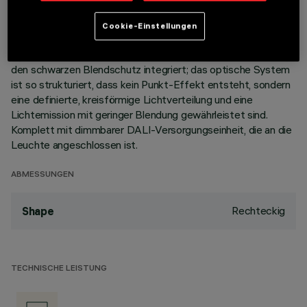
Korpus aus Aluminiumdruckguss mit 10 Zellen sieht die
Möglichkeit vor, die Lichtemission mit einer Schwenkung von
Cookie-Einstellungen
+/- 20° auszurichten. Hochauflösungsoptiken aus
metallisiertem Thermoplast, in zurückgesetzter Position in
den schwarzen Blendschutz integriert; das optische System
ist so strukturiert, dass kein Punkt-Effekt entsteht, sondern
eine definierte, kreisförmige Lichtverteilung und eine
Lichtemission mit geringer Blendung gewährleistet sind.
Komplett mit dimmbarer DALI-Versorgungseinheit, die an die
Leuchte angeschlossen ist.
ABMESSUNGEN
Rechteckig
Shape
TECHNISCHE LEISTUNG