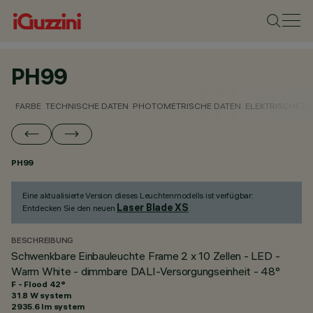
PH99
FARBE
TECHNISCHE DATEN
PHOTOMETRISCHE DATEN
ELEKTRISCHE D
PH99
Eine aktualisierte Version dieses Leuchtenmodells ist verfügbar:
Laser Blade XS
Entdecken Sie den neuen
.
BESCHREIBUNG
Schwenkbare Einbauleuchte Frame 2 x 10 Zellen - LED -
Warm White - dimmbare DALI-Versorgungseinheit - 48°
F - Flood 42°
31.8 W system
2935.6 lm system