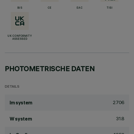
BIS
CE
EAC
TISI
UK CONFORMITY
ASSESSED
PHOTOMETRISCHE DATEN
DETAILS
2706
lm system
31.8
W system