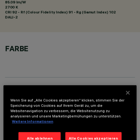
85.09 lm/W
2700 K
CRI
92
- Rf (Colour Fidelity Index) 91 - Rg (Gamut Index) 102
DALI-2
FARBE
TECHNISCHE DATEN
Wenn Sie auf „Alle Cookies akzeptieren“ klicken, stimmen Sie der
LETZTES UPDATE: 07.08.2026
Speicherung von Cookies auf Ihrem Gerät zu, um die
Websitenavigation zu verbessern, die Websitenutzung zu
analysieren und unsere Marketingbemühungen zu unterstützen.
BESCHREIBUNG
Weitere Informationen
Rechteckige Einbauleuchte mit LED. Strukturgehäuse aus
profiliertem Stahlblech mit Anschlag-Außenrand. Der lineare
Alle ablehnen
Alle Cookies akzeptieren