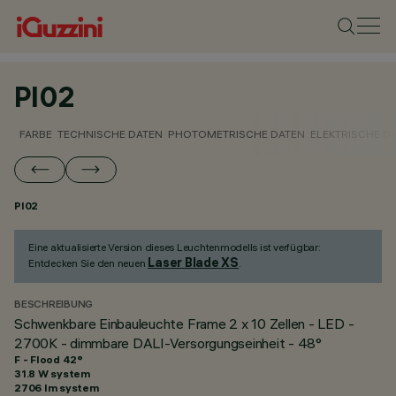
PI02
FARBE
TECHNISCHE DATEN
PHOTOMETRISCHE DATEN
ELEKTRISCHE D
PI02
Eine aktualisierte Version dieses Leuchtenmodells ist verfügbar:
Laser Blade XS
Entdecken Sie den neuen
.
BESCHREIBUNG
Schwenkbare Einbauleuchte Frame 2 x 10 Zellen - LED -
2700K - dimmbare DALI-Versorgungseinheit - 48°
F - Flood 42°
31.8 W system
2706 lm system