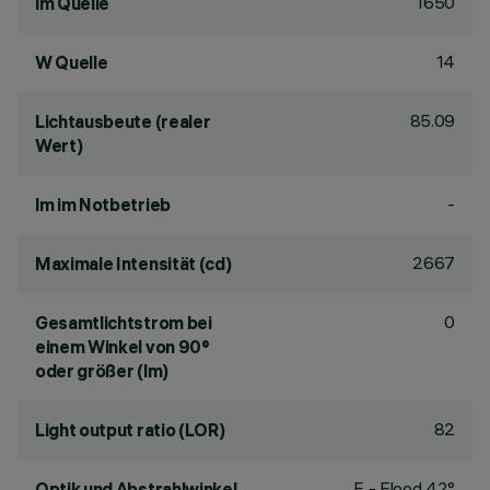
1650
lm Quelle
14
W Quelle
85.09
Lichtausbeute (realer
Wert)
-
lm im Notbetrieb
2667
Maximale Intensität (cd)
0
Gesamtlichtstrom bei
einem Winkel von 90°
oder größer (lm)
82
Light output ratio (LOR)
F - Flood 42°
Optik und Abstrahlwinkel