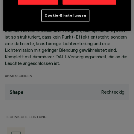
Korpus aus Aluminiumdruckguss mit 10 Zellen sieht die
Möglichkeit vor, die Lichtemission mit einer Schwenkung von
Cookie-Einstellungen
+/- 20° auszurichten. Hochauflösungsoptiken aus
metallisiertem Thermoplast, in zurückgesetzter Position in
den schwarzen Blendschutz integriert; das optische System
ist so strukturiert, dass kein Punkt-Effekt entsteht, sondern
eine definierte, kreisförmige Lichtverteilung und eine
Lichtemission mit geringer Blendung gewährleistet sind.
Komplett mit dimmbarer DALI-Versorgungseinheit, die an die
Leuchte angeschlossen ist.
ABMESSUNGEN
Rechteckig
Shape
TECHNISCHE LEISTUNG