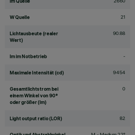
2660
lm Quelle
21
W Quelle
90.88
Lichtausbeute (realer
Wert)
-
lm im Notbetrieb
9454
Maximale Intensität (cd)
0
Gesamtlichtstrom bei
einem Winkel von 90°
oder größer (lm)
82
Light output ratio (LOR)
M - Medium 22°
Optik und Abstrahlwinkel