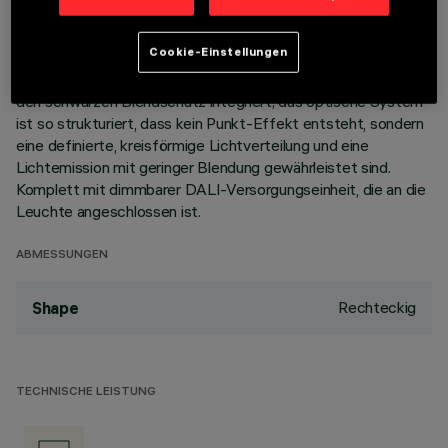
Korpus aus Aluminiumdruckguss mit 15 Zellen sieht die
Möglichkeit vor, die Lichtemission mit einer Schwenkung von
Cookie-Einstellungen
+/- 20° auszurichten. Hochauflösungsoptiken aus
metallisiertem Thermoplast, in zurückgesetzter Position in
den schwarzen Blendschutz integriert; das optische System
ist so strukturiert, dass kein Punkt-Effekt entsteht, sondern
eine definierte, kreisförmige Lichtverteilung und eine
Lichtemission mit geringer Blendung gewährleistet sind.
Komplett mit dimmbarer DALI-Versorgungseinheit, die an die
Leuchte angeschlossen ist.
ABMESSUNGEN
Rechteckig
Shape
TECHNISCHE LEISTUNG