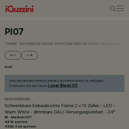
PI07
FARBE
TECHNISCHE DATEN
PHOTOMETRISCHE DATEN
ELEKTRISCHE D
PI07
Eine aktualisierte Version dieses Leuchtenmodells ist verfügbar:
Laser Blade XS
Entdecken Sie den neuen
.
BESCHREIBUNG
Schwenkbare Einbauleuchte Frame 2 x 15 Zellen - LED -
Warm White - dimmbare DALI-Versorgungseinheit - 24°
M - Medium 22°
48 W system
4362.4 lm system