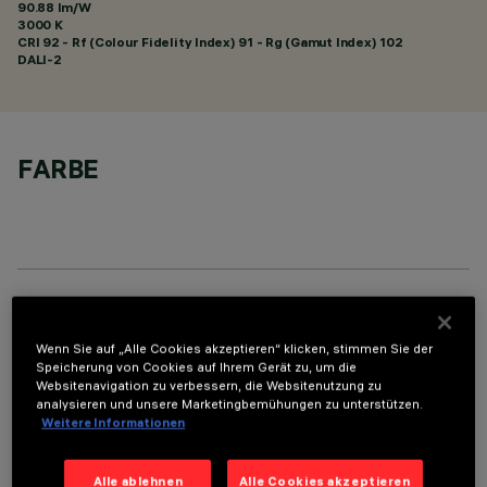
90.88 lm/W
3000 K
CRI
92
- Rf (Colour Fidelity Index) 91 - Rg (Gamut Index) 102
DALI-2
FARBE
TECHNISCHE DATEN
Wenn Sie auf „Alle Cookies akzeptieren“ klicken, stimmen Sie der
LETZTES UPDATE: 07.08.2026
Speicherung von Cookies auf Ihrem Gerät zu, um die
Websitenavigation zu verbessern, die Websitenutzung zu
analysieren und unsere Marketingbemühungen zu unterstützen.
BESCHREIBUNG
Weitere Informationen
Rechteckige Einbauleuchte mit LED. Strukturgehäuse aus
profiliertem Stahlblech mit Anschlag-Außenrand. Der lineare
Alle ablehnen
Alle Cookies akzeptieren