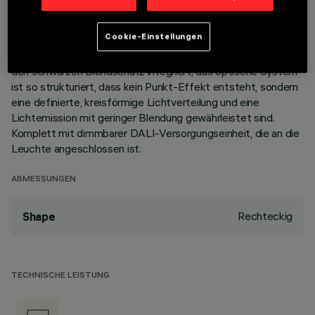
Korpus aus Aluminiumdruckguss mit 15 Zellen sieht die
Möglichkeit vor, die Lichtemission mit einer Schwenkung von
Cookie-Einstellungen
+/- 20° auszurichten. Hochauflösungsoptiken aus
metallisiertem Thermoplast, in zurückgesetzter Position in
den schwarzen Blendschutz integriert; das optische System
ist so strukturiert, dass kein Punkt-Effekt entsteht, sondern
eine definierte, kreisförmige Lichtverteilung und eine
Lichtemission mit geringer Blendung gewährleistet sind.
Komplett mit dimmbarer DALI-Versorgungseinheit, die an die
Leuchte angeschlossen ist.
ABMESSUNGEN
Rechteckig
Shape
TECHNISCHE LEISTUNG