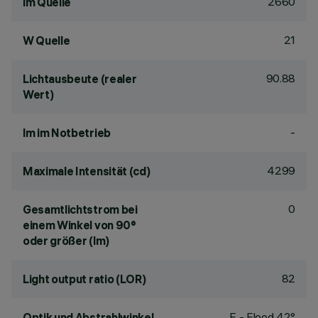
2660
lm Quelle
21
W Quelle
90.88
Lichtausbeute (realer
Wert)
-
lm im Notbetrieb
4299
Maximale Intensität (cd)
0
Gesamtlichtstrom bei
einem Winkel von 90°
oder größer (lm)
82
Light output ratio (LOR)
F - Flood 42°
Optik und Abstrahlwinkel