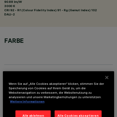
90.88 lm/W
3000 K
CRI
92
- Rf (Colour Fidelity Index) 91 - Rg (Gamut Index) 102
DALI-2
FARBE
TECHNISCHE DATEN
Wenn Sie auf „Alle Cookies akzeptieren“ klicken, stimmen Sie der
LETZTES UPDATE: 07.08.2026
Speicherung von Cookies auf Ihrem Gerät zu, um die
Websitenavigation zu verbessern, die Websitenutzung zu
analysieren und unsere Marketingbemühungen zu unterstützen.
BESCHREIBUNG
Weitere Informationen
Rechteckige Einbauleuchte mit LED. Strukturgehäuse aus
profiliertem Stahlblech mit Anschlag-Außenrand. Der lineare
Alle ablehnen
Alle Cookies akzeptieren