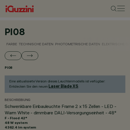
PI08
FARBE
TECHNISCHE DATEN
PHOTOMETRISCHE DATEN
ELEKTRISCHE D
PI08
Eine aktualisierte Version dieses Leuchtenmodells ist verfügbar:
Laser Blade XS
Entdecken Sie den neuen
.
BESCHREIBUNG
Schwenkbare Einbauleuchte Frame 2 x 15 Zellen - LED -
Warm White - dimmbare DALI-Versorgungseinheit - 48°
F - Flood 42°
48 W system
4362.4 lm system