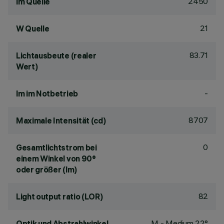
2450
lm Quelle
21
W Quelle
83.71
Lichtausbeute (realer
Wert)
-
lm im Notbetrieb
8707
Maximale Intensität (cd)
0
Gesamtlichtstrom bei
einem Winkel von 90°
oder größer (lm)
82
Light output ratio (LOR)
M - Medium 22°
Optik und Abstrahlwinkel