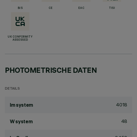
BIS
CE
EAC
TISI
UK CONFORMITY
ASSESSED
PHOTOMETRISCHE DATEN
DETAILS
4018
lm system
48
W system