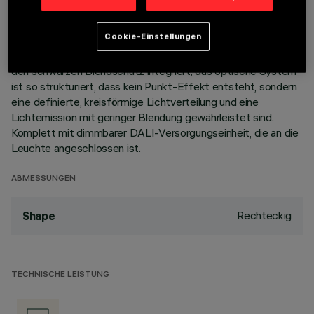
Korpus aus Aluminiumdruckguss mit 15 Zellen sieht die
Möglichkeit vor, die Lichtemission mit einer Schwenkung von
Cookie-Einstellungen
+/- 20° auszurichten. Hochauflösungsoptiken aus
metallisiertem Thermoplast, in zurückgesetzter Position in
den schwarzen Blendschutz integriert; das optische System
ist so strukturiert, dass kein Punkt-Effekt entsteht, sondern
eine definierte, kreisförmige Lichtverteilung und eine
Lichtemission mit geringer Blendung gewährleistet sind.
Komplett mit dimmbarer DALI-Versorgungseinheit, die an die
Leuchte angeschlossen ist.
ABMESSUNGEN
Rechteckig
Shape
TECHNISCHE LEISTUNG