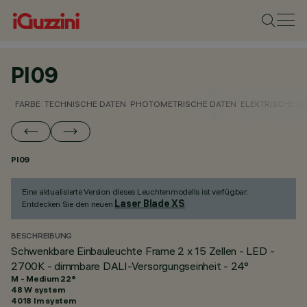
PI09
FARBE
TECHNISCHE DATEN
PHOTOMETRISCHE DATEN
ELEKTRISCHE D
PI09
Eine aktualisierte Version dieses Leuchtenmodells ist verfügbar:
Laser Blade XS
Entdecken Sie den neuen
.
BESCHREIBUNG
Schwenkbare Einbauleuchte Frame 2 x 15 Zellen - LED -
2700K - dimmbare DALI-Versorgungseinheit - 24°
M - Medium 22°
48 W system
4018 lm system