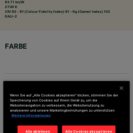
83.71 lm/W
2700 K
CRI
92
- Rf (Colour Fidelity Index) 91 - Rg (Gamut Index) 102
DALI-2
FARBE
TECHNISCHE DATEN
Wenn Sie auf „Alle Cookies akzeptieren“ klicken, stimmen Sie der
LETZTES UPDATE: 07.08.2026
Speicherung von Cookies auf Ihrem Gerät zu, um die
Websitenavigation zu verbessern, die Websitenutzung zu
analysieren und unsere Marketingbemühungen zu unterstützen.
BESCHREIBUNG
Weitere Informationen
Rechteckige Einbauleuchte mit LED. Strukturgehäuse aus
profiliertem Stahlblech mit Anschlag-Außenrand. Der lineare
Alle ablehnen
Alle Cookies akzeptieren