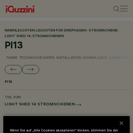
INNENLEUCHTEN
/
LEUCHTEN FÜR DREIPHASEN- STROMSCHIENE
/
LIGHT SHED 14
/
STROMSCHIENEN
PI13
FARBE
TECHNISCHE DATEN
INSTALLATION
DOWNLOADS
COMPATIBLE
PI13
TEIL VON
LIGHT SHED 14 STROMSCHIENEN
BESCHREIBUNG
Adapter für Montage an Stromschiene von Light Shed 14
Wenn Sie auf „Alle Cookies akzeptieren“ klicken, stimmen Sie der