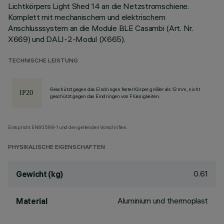
Lichtkörpers Light Shed 14 an die Netzstromschiene.
Komplett mit mechanischem und elektrischem
Anschlusssystem an die Module BLE Casambi (Art. Nr.
X669) und DALI-2-Modul (X665).
TECHNISCHE LEISTUNG
Geschützt gegen das Eindringen fester Körper größer als 12 mm, nicht
geschützt gegen das Eindringen von Flüssigkeiten.
Entspricht EN60598-1 und den geltenden Vorschriften.
PHYSIKALISCHE EIGENSCHAFTEN
0.61
Gewicht (kg)
Aluminium und thermoplast
Material