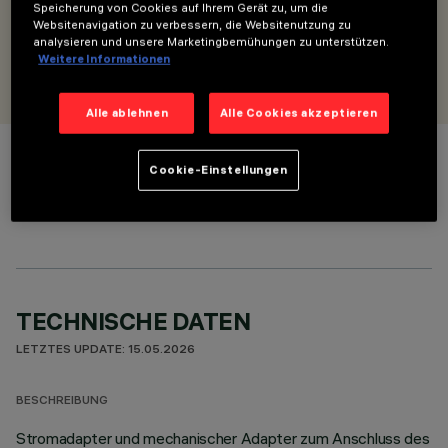
mit Bluetooth- und DALI-2-Modulen
Speicherung von Cookies auf Ihrem Gerät zu, um die
Websitenavigation zu verbessern, die Websitenutzung zu
analysieren und unsere Marketingbemühungen zu unterstützen.
Weitere Informationen
ENTWORFEN VON
iGuzzini
Alle ablehnen
Alle Cookies akzeptieren
FARBE
Cookie-Einstellungen
TECHNISCHE DATEN
LETZTES UPDATE: 15.05.2026
BESCHREIBUNG
Stromadapter und mechanischer Adapter zum Anschluss des