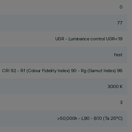
0
77
UGR - Luminance control UGR<19
fest
CRI
92
- Rf (Colour Fidelity Index) 90 - Rg (Gamut Index) 96
3000 K
3
>50,000h - L90 - B10 (Ta 25°C)