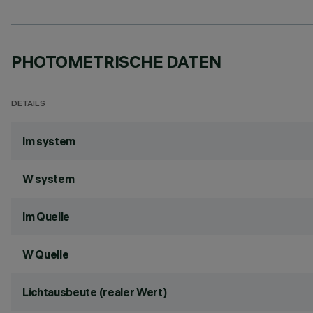
PHOTOMETRISCHE DATEN
DETAILS
lm system
W system
lm Quelle
W Quelle
Lichtausbeute (realer Wert)