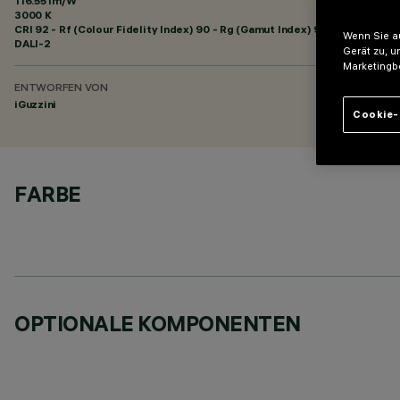
116.55 lm/W
3000 K
CRI
92
- Rf (Colour Fidelity Index) 90 - Rg (Gamut Index) 96
Wenn Sie au
DALI-2
Gerät zu, u
Marketingb
ENTWORFEN VON
iGuzzini
Cookie-
FARBE
OPTIONALE KOMPONENTEN