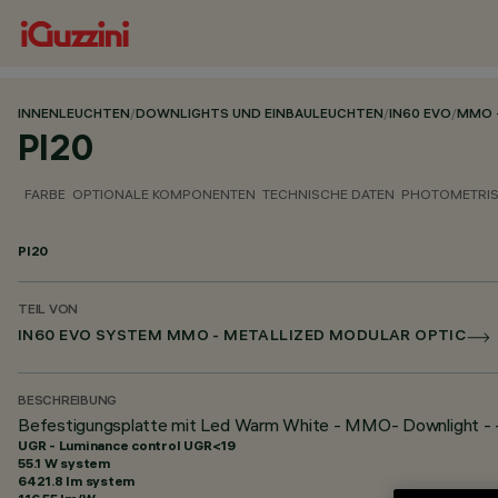
INNENLEUCHTEN
/
DOWNLIGHTS UND EINBAULEUCHTEN
/
IN60 EVO
/
MMO 
PI20
FARBE
OPTIONALE KOMPONENTEN
TECHNISCHE DATEN
PHOTOMETRIS
PI20
TEIL VON
IN60 EVO SYSTEM MMO - METALLIZED MODULAR OPTIC
BESCHREIBUNG
Befestigungsplatte mit Led Warm White - MMO- Downlight -
UGR - Luminance control UGR<19
55.1 W system
6421.8 lm system