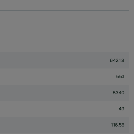
6421.8
55.1
8340
49
116.55