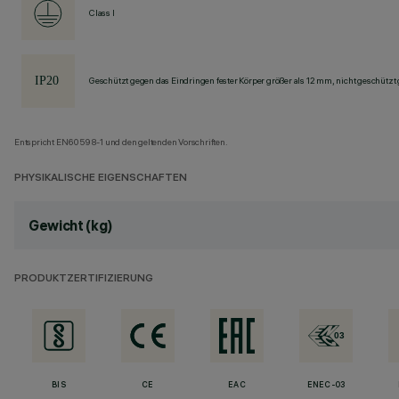
Class I
Geschützt gegen das Eindringen fester Körper größer als 12 mm, nicht geschützt
Entspricht EN60598-1 und den geltenden Vorschriften.
PHYSIKALISCHE EIGENSCHAFTEN
Gewicht (kg)
PRODUKTZERTIFIZIERUNG
BIS
CE
EAC
ENEC-03