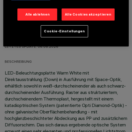
Alle ablehnen
Alle Cookies akzeptieren
Cookie-Einstellungen
TECHNISCHE DATEN
LETZTES UPDATE: 06.08.2026
BESCHREIBUNG
LED-Beleuchtungsplatte Warm White mit
Direktausstrahlung (Down) in Ausführung mit Space-Optik,
erhältlich sowohl in weiß-durchscheinender als auch schwarz-
durchscheinender Ausführung. Raster aus strukturiertem,
durchscheinendem Thermoplast, hergestellt mit einem
katadioptrischen System (patentierte Opti Diamond-Optik) -
ohne galvanische Oberflächenbehandlung - mit
hochglanzbeschichteter Abdeckung aus PP und zusätzlichem
Diffusorschirm. Das sich daraus ergebende optische System
erzeugt einen sehr eleganten und professionellen Lichtstrom.