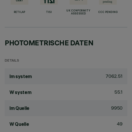
UK CONFORMITY
RETILAP
TISI
CCC PENDING
ASSESSED
PHOTOMETRISCHE DATEN
DETAILS
7062.51
lm system
55.1
W system
9950
lm Quelle
49
W Quelle