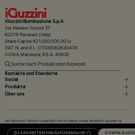
iGuzzini illuminazione S.p.A
Via Mariano Guzzini 37
62019 Recanati (Italy)
Share Capital €21.050.000,00 i.v.
VAT N. and R.I. : (IT)00082630435
CCIAA Macerata, R.E.A. 40632
Kontakte und Standorte
Social
Produkte
Über uns
DATENSCHUTZRICHTLINIE
CERTIFICATIONS
5 JAHRE PRODUKTGARANTIE
HINWEISGEBERSYSTEM
COOKIE POLICY
ACCESSIBILITY STATEMENT
ZU FAVORITEN HINZUFÜGEN
SAVE
DOWNLOADS
UNSERE CODES
KNOWLEDGE BASE (LOGIN REQUIRED)
DOWNLOADS