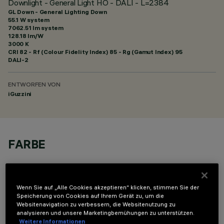
Downlight - General Light HO - DALI - L=2384
GL Down - General Lighting Down
55.1 W system
7062.51 lm system
128.18 lm/W
3000 K
CRI
82
- Rf (Colour Fidelity Index) 85 - Rg (Gamut Index) 95
DALI-2
ENTWORFEN VON
iGuzzini
FARBE
Wenn Sie auf „Alle Cookies akzeptieren“ klicken, stimmen Sie der
Speicherung von Cookies auf Ihrem Gerät zu, um die
Websitenavigation zu verbessern, die Websitenutzung zu
OPTIONALE KOMPONENTEN
analysieren und unsere Marketingbemühungen zu unterstützen.
Weitere Informationen