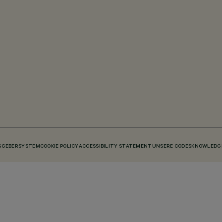
SGEBERSYSTEM
COOKIE POLICY
ACCESSIBILITY STATEMENT
UNSERE CODES
KNOWLEDGE