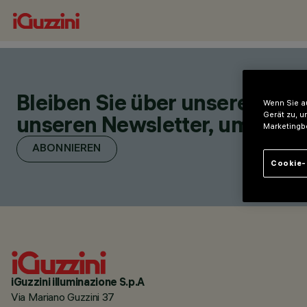
Bleiben Sie über unsere neu
Wenn Sie au
Gerät zu, u
unseren Newsletter, um über 
Marketingb
ABONNIEREN
Cookie-
iGuzzini illuminazione S.p.A
Via Mariano Guzzini 37