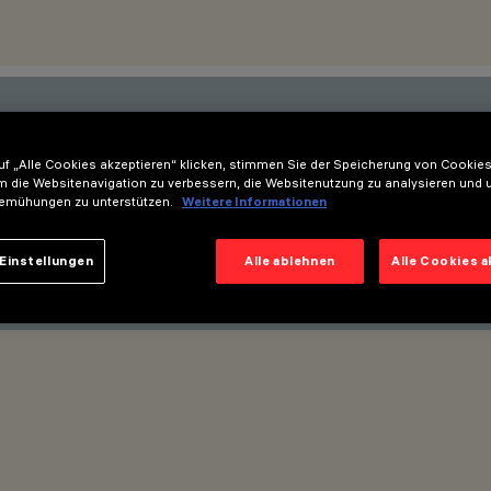
esten Innovationen auf dem Lau
f „Alle Cookies akzeptieren“ klicken, stimmen Sie der Speicherung von Cookies
m die Websitenavigation zu verbessern, die Websitenutzung zu analysieren und 
neue Produkte, Messen und Init
emühungen zu unterstützen.
Weitere Informationen
Einstellungen
Alle ablehnen
Alle Cookies 