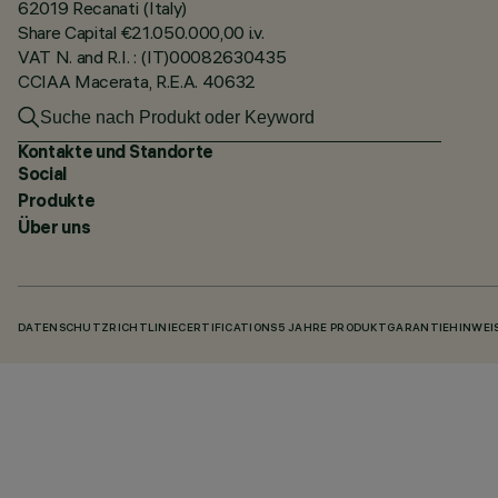
62019 Recanati (Italy)
Share Capital €21.050.000,00 i.v.
VAT N. and R.I. : (IT)00082630435
CCIAA Macerata, R.E.A. 40632
Kontakte und Standorte
Social
Produkte
Über uns
DATENSCHUTZRICHTLINIE
CERTIFICATIONS
5 JAHRE PRODUKTGARANTIE
HINWEI