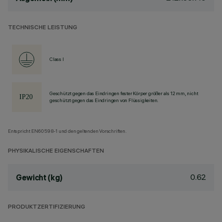
TECHNISCHE LEISTUNG
Class I
Geschützt gegen das Eindringen fester Körper größer als 12 mm, nicht
geschützt gegen das Eindringen von Flüssigkeiten.
Entspricht EN60598-1 und den geltenden Vorschriften.
PHYSIKALISCHE EIGENSCHAFTEN
0.62
Gewicht (kg)
PRODUKTZERTIFIZIERUNG