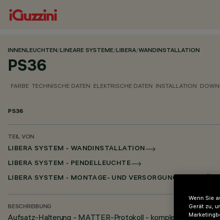
INNENLEUCHTEN
/
LINEARE SYSTEME
/
LIBERA
/
WANDINSTALLATION
PS36
FARBE
TECHNISCHE DATEN
ELEKTRISCHE DATEN
INSTALLATION
DOWN
PS36
TEIL VON
LIBERA SYSTEM - WANDINSTALLATION
LIBERA SYSTEM - PENDELLEUCHTE
LIBERA SYSTEM - MONTAGE- UND VERSORGUNGSZUBEHÖR
Wenn Sie au
Gerät zu, u
BESCHREIBUNG
Marketingb
Aufsatz-Halterung - MATTER-Protokoll - komplett mit Versor