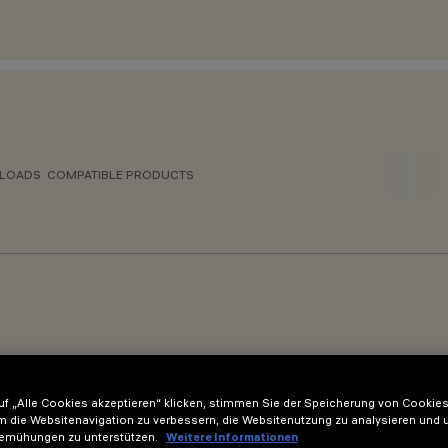
LOADS
COMPATIBLE PRODUCTS
f „Alle Cookies akzeptieren“ klicken, stimmen Sie der Speicherung von Cookies
m die Websitenavigation zu verbessern, die Websitenutzung zu analysieren und 
emühungen zu unterstützen.
Weitere Informationen
gungseinheit 60 W - 48 V