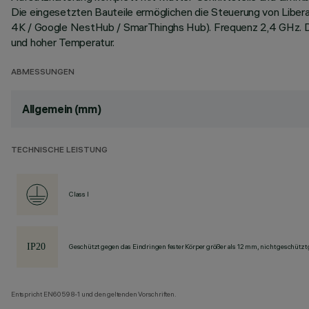
Die eingesetzten Bauteile ermöglichen die Steuerung von Libe
4K / Google NestHub / SmarThinghs Hub). Frequenz 2,4 GHz. D
und hoher Temperatur.
ABMESSUNGEN
Allgemein (mm)
TECHNISCHE LEISTUNG
Class I
Geschützt gegen das Eindringen fester Körper größer als 12 mm, nicht geschützt
Entspricht EN60598-1 und den geltenden Vorschriften.