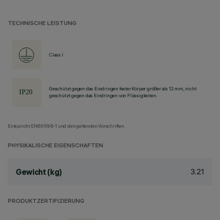
TECHNISCHE LEISTUNG
Class I
Geschützt gegen das Eindringen fester Körper größer als 12 mm, nicht
geschützt gegen das Eindringen von Flüssigkeiten.
Entspricht EN60598-1 und den geltenden Vorschriften.
PHYSIKALISCHE EIGENSCHAFTEN
3.21
Gewicht (kg)
PRODUKTZERTIFIZIERUNG