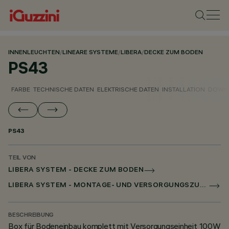
INNENLEUCHTEN
/
LINEARE SYSTEME
/
LIBERA
/
DECKE ZUM BODEN
PS43
FARBE
TECHNISCHE DATEN
ELEKTRISCHE DATEN
INSTALLATION
DOWN
PS43
TEIL VON
LIBERA SYSTEM - DECKE ZUM BODEN
LIBERA SYSTEM - MONTAGE- UND VERSORGUNGSZUBEHÖR
BESCHREIBUNG
Box für Bodeneinbau komplett mit Versorgungseinheit 100W