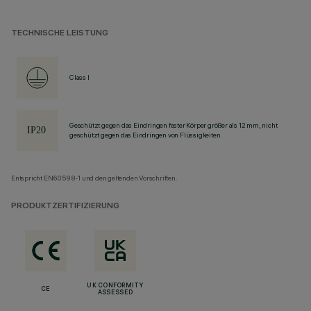
TECHNISCHE LEISTUNG
Class I
Geschützt gegen das Eindringen fester Körper größer als 12 mm, nicht
geschützt gegen das Eindringen von Flüssigkeiten.
Entspricht EN60598-1 und den geltenden Vorschriften.
PRODUKTZERTIFIZIERUNG
UK CONFORMITY
CE
ASSESSED