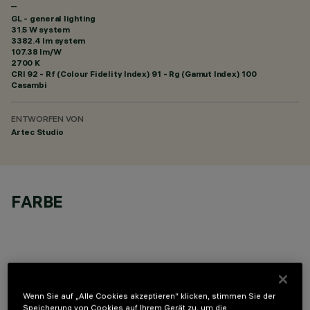
–
GL - general lighting
31.5 W system
3382.4 lm system
107.38 lm/W
2700 K
CRI
92
- Rf (Colour Fidelity Index) 91 - Rg (Gamut Index) 100
Casambi
ENTWORFEN VON
Artec Studio
FARBE
TECHNISCHE DATEN
Wenn Sie auf „Alle Cookies akzeptieren“ klicken, stimmen Sie der
Speicherung von Cookies auf Ihrem Gerät zu, um die