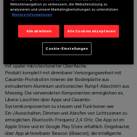
Websitenavigation zu verbessern, die Websitenutzung zu
LETZTES UPDATE: 05.08.2026
analysieren und unsere Marketingbemühungen zu unterstützen.
Weitere Informationen
BESCHREIBUNG
Stehlampe mit Uplight H=1897, Korpus aus extrudiertem
Alle ablehnen
Alle Cookies akzeptieren
Aluminium in Minimal-(Frameless)-Version, komplett mit
Abschlussstücken aus Zamadruckguss.
Cookie-Einstellungen
Einfarbige Led-Lichtquelle 2700K CRI90 in Ausführung
General Light (High Output) mit Streuschirm aus Metacrylat
mit opaler mikrotexturierter Oberfläche.
Produkt komplett mit dimmbarer Versorgungseinheit mit
Casambi-Protokoll im Inneren der Bodenplatte aus
extrudiertem Aluminium und konischer Rumpf-Abschnitt aus
Messing. Die verwendeten Komponenten ermöglichen es,
Libera-Leuchten über Apps und Casambi-
Systemkomponenten zu steuern und Funktionen wie
Ein-/Ausschalten, Dimmen und Abrufen von Lichtszenen zu
ermöglichen. Bluetooth-Frequenz 2,4 GHz. Die App ist im
Apple Store und im Google Play Store erhältlich. Eingebauter,
über App aktivierbarer Beacon (iBeacon), der intelligente