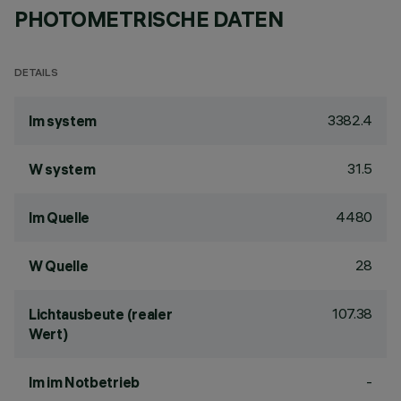
PHOTOMETRISCHE DATEN
DETAILS
3382.4
lm system
31.5
W system
4480
lm Quelle
28
W Quelle
107.38
Lichtausbeute (realer
Wert)
-
lm im Notbetrieb