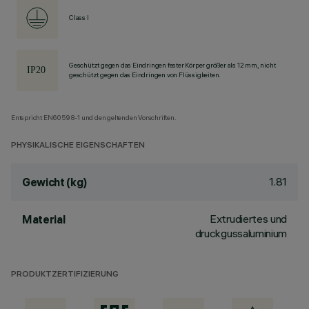
Class I
Geschützt gegen das Eindringen fester Körper größer als 12 mm, nicht
geschützt gegen das Eindringen von Flüssigkeiten.
Entspricht EN60598-1 und den geltenden Vorschriften.
PHYSIKALISCHE EIGENSCHAFTEN
1.81
Gewicht (kg)
Extrudiertes und
Material
druckgussaluminium
PRODUKTZERTIFIZIERUNG