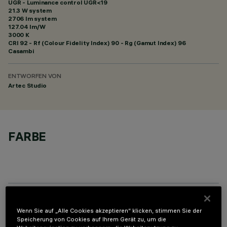
UGR - Luminance control UGR<19
21.3 W system
2706 lm system
127.04 lm/W
3000 K
CRI
92
- Rf (Colour Fidelity Index) 90 - Rg (Gamut Index) 96
Casambi
ENTWORFEN VON
Artec Studio
FARBE
TECHNISCHE DATEN
Wenn Sie auf „Alle Cookies akzeptieren“ klicken, stimmen Sie der
Speicherung von Cookies auf Ihrem Gerät zu, um die
LETZTES UPDATE: 06.08.2026