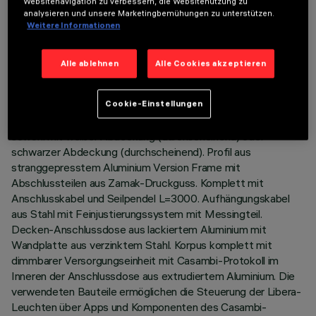
Websitenavigation zu verbessern, die Websitenutzung zu
analysieren und unsere Marketingbemühungen zu unterstützen.
Weitere Informationen
BESCHREIBUNG
Beleuchtungskörper mit Lichtausgabe Down (70%) und Up
Alle ablehnen
Alle Cookies akzeptieren
(30%) mit einfarbigen LED-Lichtquellen 3000K CRI90
Version für Lichtausstrahlung mit kontrollierter Leuchtdichte
UGR< 19- gemäß Norm für den Einsatz in Flächen mit starker
Cookie-Einstellungen
Bildschirmnutzung. Space Opti-Diamond-Optik erhältlich
sowohl mit weißer Abdeckung (durchscheinend) oder
schwarzer Abdeckung (durchscheinend). Profil aus
stranggepresstem Aluminium Version Frame mit
Abschlussteilen aus Zamak-Druckguss. Komplett mit
Anschlusskabel und Seilpendel L=3000. Aufhängungskabel
aus Stahl mit Feinjustierungssystem mit Messingteil.
Decken-Anschlussdose aus lackiertem Aluminium mit
Wandplatte aus verzinktem Stahl. Korpus komplett mit
dimmbarer Versorgungseinheit mit Casambi-Protokoll im
Inneren der Anschlussdose aus extrudiertem Aluminium. Die
verwendeten Bauteile ermöglichen die Steuerung der Libera-
Leuchten über Apps und Komponenten des Casambi-