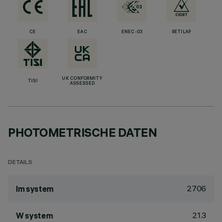
CE
EAC
ENEC-03
RETILAP
UK CONFORMITY
TISI
ASSESSED
PHOTOMETRISCHE DATEN
DETAILS
2706
lm system
21.3
W system