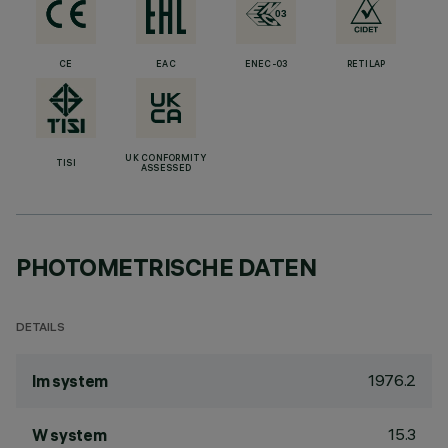
CE
EAC
ENEC-03
RETILAP
UK CONFORMITY
TISI
ASSESSED
PHOTOMETRISCHE DATEN
DETAILS
1976.2
lm system
15.3
W system