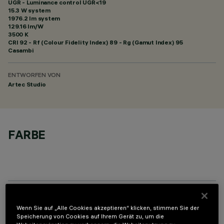
UGR - Luminance control UGR<19
15.3 W system
1976.2 lm system
129.16 lm/W
3500 K
CRI
92
- Rf (Colour Fidelity Index) 89 - Rg (Gamut Index) 95
Casambi
ENTWORFEN VON
Artec Studio
FARBE
TECHNISCHE DATEN
Wenn Sie auf „Alle Cookies akzeptieren“ klicken, stimmen Sie der
Speicherung von Cookies auf Ihrem Gerät zu, um die
LETZTES UPDATE: 06.08.2026