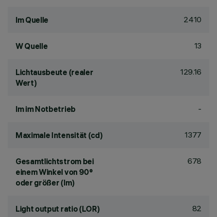
2410
lm Quelle
13
W Quelle
129.16
Lichtausbeute (realer
Wert)
-
lm im Notbetrieb
1377
Maximale Intensität (cd)
678
Gesamtlichtstrom bei
einem Winkel von 90°
oder größer (lm)
82
Light output ratio (LOR)