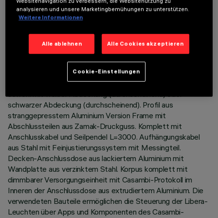
Websitenavigation zu verbessern, die Websitenutzung zu
analysieren und unsere Marketingbemühungen zu unterstützen.
Weitere Informationen
BESCHREIBUNG
Beleuchtungskörper mit Lichtausgabe Down (70%) und Up
Alle ablehnen
Alle Cookies akzeptieren
(30%) mit einfarbigen LED-Lichtquellen 3500K CRI90
Version für Lichtausstrahlung mit kontrollierter Leuchtdichte
UGR< 19- gemäß Norm für den Einsatz in Flächen mit starker
Cookie-Einstellungen
Bildschirmnutzung. Space Opti-Diamond-Optik erhältlich
sowohl mit weißer Abdeckung (durchscheinend) oder
schwarzer Abdeckung (durchscheinend). Profil aus
stranggepresstem Aluminium Version Frame mit
Abschlussteilen aus Zamak-Druckguss. Komplett mit
Anschlusskabel und Seilpendel L=3000. Aufhängungskabel
aus Stahl mit Feinjustierungssystem mit Messingteil.
Decken-Anschlussdose aus lackiertem Aluminium mit
Wandplatte aus verzinktem Stahl. Korpus komplett mit
dimmbarer Versorgungseinheit mit Casambi-Protokoll im
Inneren der Anschlussdose aus extrudiertem Aluminium. Die
verwendeten Bauteile ermöglichen die Steuerung der Libera-
Leuchten über Apps und Komponenten des Casambi-