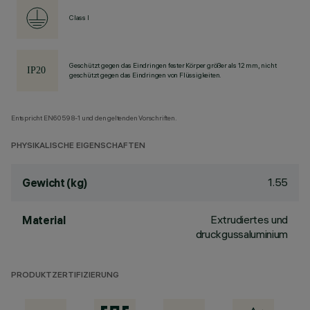
Class I
Geschützt gegen das Eindringen fester Körper größer als 12 mm, nicht
geschützt gegen das Eindringen von Flüssigkeiten.
Entspricht EN60598-1 und den geltenden Vorschriften.
PHYSIKALISCHE EIGENSCHAFTEN
1.55
Gewicht (kg)
Extrudiertes und
Material
druckgussaluminium
PRODUKTZERTIFIZIERUNG