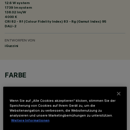
12.6 W system
1739 lm system
138.02 lm/W
4000 K
CRI
82
- Rf (Colour Fidelity Index) 83 - Rg (Gamut Index) 95
DALI-2
ENTWORFEN VON
iGuzzini
FARBE
Wenn Sie auf „Alle Cookies akzeptieren“ klicken, stimmen Sie der
Speicherung von Cookies auf Ihrem Gerät zu, um die
Websitenavigation zu verbessern, die Websitenutzung zu
OPTIONALE KOMPONENTEN
analysieren und unsere Marketingbemühungen zu unterstützen.
Weitere Informationen