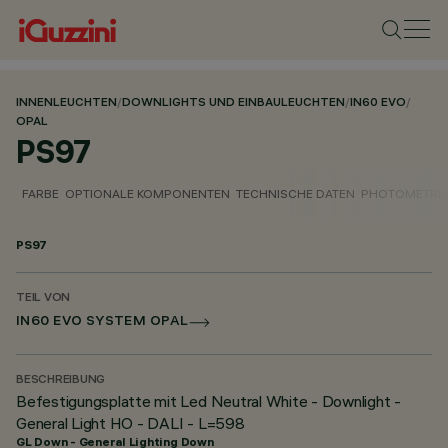
INNENLEUCHTEN
/
DOWNLIGHTS UND EINBAULEUCHTEN
/
IN60 EVO
/
OPAL
PS97
FARBE
OPTIONALE KOMPONENTEN
TECHNISCHE DATEN
PHOTOMETRIS
PS97
TEIL VON
IN60 EVO SYSTEM OPAL
BESCHREIBUNG
Befestigungsplatte mit Led Neutral White - Downlight -
General Light HO - DALI - L=598
GL Down - General Lighting Down