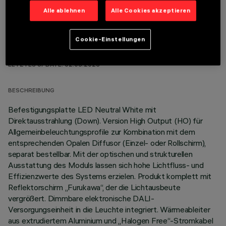
Alle ablehnen
Alle Cookies akzeptieren
Cookie-Einstellungen
TECHNISCHE DATEN
LETZTES UPDATE: 02.08.2026
BESCHREIBUNG
Befestigungsplatte LED Neutral White mit
Direktausstrahlung (Down). Version High Output (HO) für
Allgemeinbeleuchtungsprofile zur Kombination mit dem
entsprechenden Opalen Diffusor (Einzel- oder Rollschirm),
separat bestellbar. Mit der optischen und strukturellen
Ausstattung des Moduls lassen sich hohe Lichtfluss- und
Effizienzwerte des Systems erzielen. Produkt komplett mit
Reflektorschirm „Furukawa“, der die Lichtausbeute
vergrößert. Dimmbare elektronische DALI-
Versorgungseinheit in die Leuchte integriert. Wärmeableiter
aus extrudiertem Aluminium und „Halogen Free“-Stromkabel