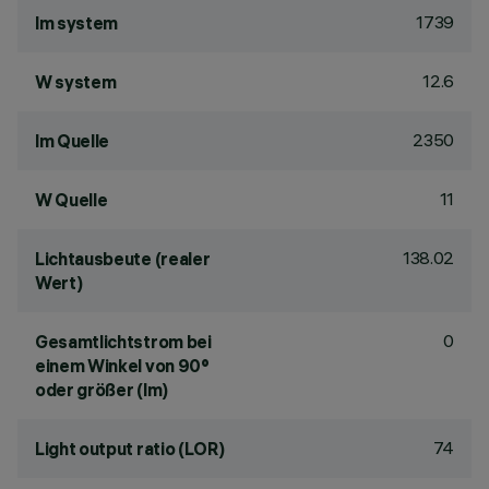
1739
lm system
12.6
W system
2350
lm Quelle
11
W Quelle
138.02
Lichtausbeute (realer
Wert)
0
Gesamtlichtstrom bei
einem Winkel von 90°
oder größer (lm)
74
Light output ratio (LOR)