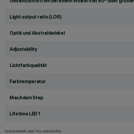
Gesamtlichtstrom bei einem Winkel von 90° oder größer
Light output ratio (LOR)
Optik und Abstrahlwinkel
Adjustability
Lichtfarbqualität
Farbtemperatur
MacAdam Step
Lifetime LED 1
DIAGRAMME UND POLARKURVEN