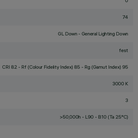
0
74
GL Down - General Lighting Down
fest
CRI
82
- Rf (Colour Fidelity Index) 85 - Rg (Gamut Index) 95
3000 K
3
>50,000h - L90 - B10 (Ta 25°C)