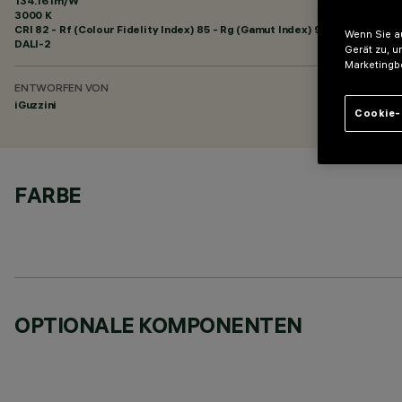
134.16 lm/W
3000 K
CRI
82
- Rf (Colour Fidelity Index) 85 - Rg (Gamut Index) 95
Wenn Sie au
DALI-2
Gerät zu, u
Marketingb
ENTWORFEN VON
iGuzzini
Cookie-
FARBE
OPTIONALE KOMPONENTEN