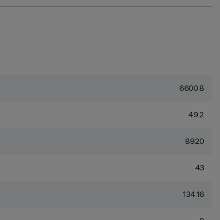
6600.8
49.2
8920
43
134.16