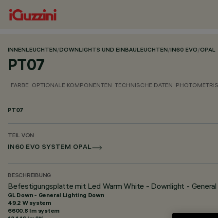
INNENLEUCHTEN
/
DOWNLIGHTS UND EINBAULEUCHTEN
/
IN60 EVO
/
OPAL
PT07
FARBE
OPTIONALE KOMPONENTEN
TECHNISCHE DATEN
PHOTOMETRIS
PT07
TEIL VON
IN60 EVO SYSTEM OPAL
BESCHREIBUNG
Befestigungsplatte mit Led Warm White - Downlight - General
GL Down - General Lighting Down
49.2 W system
6600.8 lm system