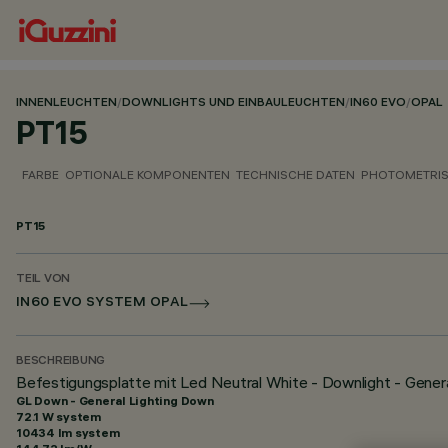
INNENLEUCHTEN
/
DOWNLIGHTS UND EINBAULEUCHTEN
/
IN60 EVO
/
OPAL
PT15
FARBE
OPTIONALE KOMPONENTEN
TECHNISCHE DATEN
PHOTOMETRIS
PT15
TEIL VON
IN60 EVO SYSTEM OPAL
BESCHREIBUNG
Befestigungsplatte mit Led Neutral White - Downlight - Gener
GL Down - General Lighting Down
72.1 W system
10434 lm system