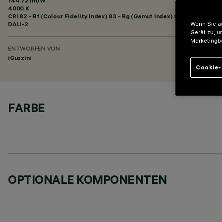
144.72 lm/W
4000 K
CRI
82
- Rf (Colour Fidelity Index) 83 - Rg (Gamut Index) 95
DALI-2
Wenn Sie au
Gerät zu, u
Marketingb
ENTWORFEN VON
iGuzzini
Cookie-
FARBE
OPTIONALE KOMPONENTEN