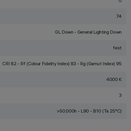
0
74
GL Down - General Lighting Down
fest
CRI
82
- Rf (Colour Fidelity Index) 83 - Rg (Gamut Index) 95
4000 K
3
>50,000h - L90 - B10 (Ta 25°C)