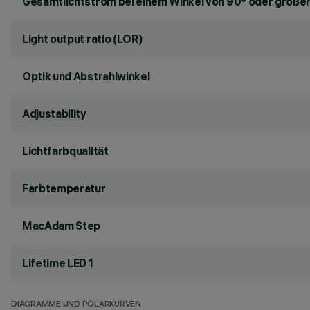
Gesamtlichtstrom bei einem Winkel von 90° oder größer
Light output ratio (LOR)
Optik und Abstrahlwinkel
Adjustability
Lichtfarbqualität
Farbtemperatur
MacAdam Step
Lifetime LED 1
DIAGRAMME UND POLARKURVEN