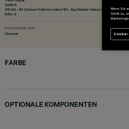
116.81 lm/W
3000 K
Wenn Sie au
CRI
92
- Rf (Colour Fidelity Index) 90 - Rg (Gamut Index) 96
Gerät zu, u
DALI-2
Marketingb
ENTWORFEN VON
iGuzzini
Cookie-
FARBE
OPTIONALE KOMPONENTEN