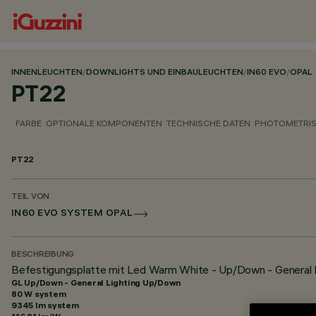
INNENLEUCHTEN
/
DOWNLIGHTS UND EINBAULEUCHTEN
/
IN60 EVO
/
OPAL
PT22
FARBE
OPTIONALE KOMPONENTEN
TECHNISCHE DATEN
PHOTOMETRIS
PT22
TEIL VON
IN60 EVO SYSTEM OPAL
BESCHREIBUNG
Befestigungsplatte mit Led Warm White - Up/Down - General 
GL Up/Down - General Lighting Up/Down
80 W system
9345 lm system