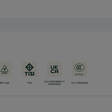
UK CONFORMITY
RETILAP
TISI
CCC PENDING
ASSESSED