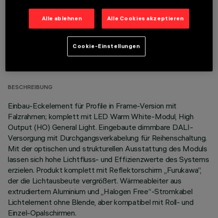
Alle ablehnen
Alle Cookies akzeptieren
TECHNISCHE DATEN
Cookie-Einstellungen
LETZTES UPDATE: 07.08.2026
BESCHREIBUNG
Einbau-Eckelement für Profile in Frame-Version mit
Falzrahmen; komplett mit LED Warm White-Modul, High
Output (HO) General Light. Eingebaute dimmbare DALI-
Versorgung mit Durchgangsverkabelung für Reihenschaltung.
Mit der optischen und strukturellen Ausstattung des Moduls
lassen sich hohe Lichtfluss- und Effizienzwerte des Systems
erzielen. Produkt komplett mit Reflektorschirm „Furukawa“,
der die Lichtausbeute vergrößert. Wärmeableiter aus
extrudiertem Aluminium und „Halogen Free“-Stromkabel
Lichtelement ohne Blende, aber kompatibel mit Roll- und
Einzel-Opalschirmen.