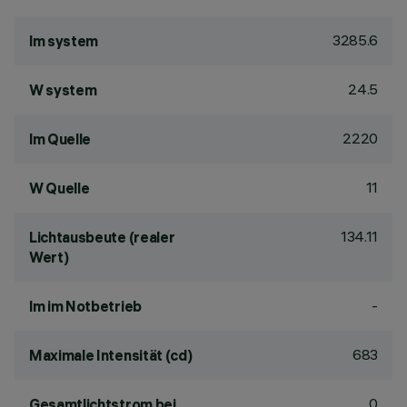
3285.6
lm system
24.5
W system
2220
lm Quelle
11
W Quelle
134.11
Lichtausbeute (realer
Wert)
-
lm im Notbetrieb
683
Maximale Intensität (cd)
0
Gesamtlichtstrom bei