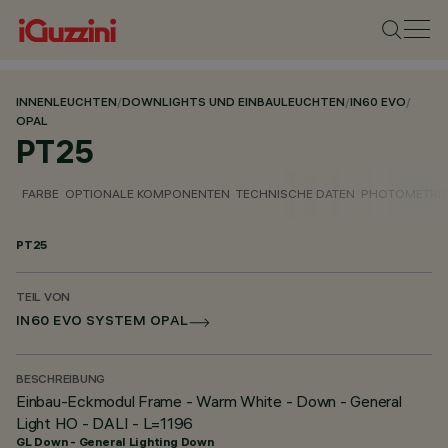
INNENLEUCHTEN
/
DOWNLIGHTS UND EINBAULEUCHTEN
/
IN60 EVO
/
OPAL
PT25
FARBE
OPTIONALE KOMPONENTEN
TECHNISCHE DATEN
PHOTOMETRIS
PT25
TEIL VON
IN60 EVO SYSTEM OPAL
BESCHREIBUNG
Einbau-Eckmodul Frame - Warm White - Down - General
Light HO - DALI - L=1196
GL Down - General Lighting Down