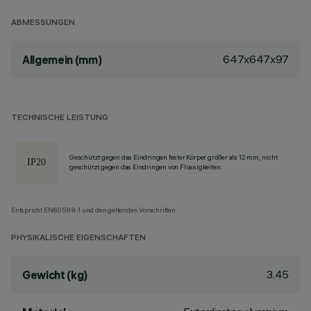
ABMESSUNGEN
647x647x97
Allgemein (mm)
TECHNISCHE LEISTUNG
Geschützt gegen das Eindringen fester Körper größer als 12 mm, nicht
geschützt gegen das Eindringen von Flüssigkeiten.
Entspricht EN60598-1 und den geltenden Vorschriften.
PHYSIKALISCHE EIGENSCHAFTEN
3.45
Gewicht (kg)