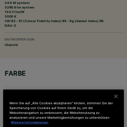
24.5 W system
3285.6 lm system
134.11 lm/W
3000 K
CRI
82
- Rf (Colour Fidelity Index) 85 - Rg (Gamut Index) 95
DALI-2
ENTWORFEN VON
iGuzzini
FARBE
Wenn Sie auf „Alle Cookies akzeptieren“ klicken, stimmen Sie der
Speicherung von Cookies auf Ihrem Gerät zu, um die
OPTIONALE KOMPONENTEN
Websitenavigation zu verbessern, die Websitenutzung zu
analysieren und unsere Marketingbemühungen zu unterstützen.
Weitere Informationen