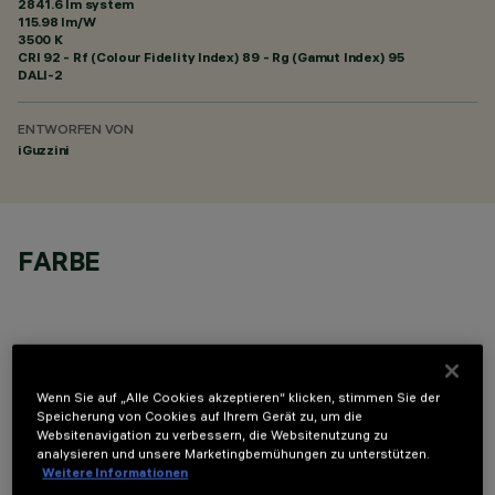
2841.6 lm system
115.98 lm/W
3500 K
CRI
92
- Rf (Colour Fidelity Index) 89 - Rg (Gamut Index) 95
DALI-2
ENTWORFEN VON
iGuzzini
FARBE
Wenn Sie auf „Alle Cookies akzeptieren“ klicken, stimmen Sie der
OPTIONALE KOMPONENTEN
Speicherung von Cookies auf Ihrem Gerät zu, um die
Websitenavigation zu verbessern, die Websitenutzung zu
analysieren und unsere Marketingbemühungen zu unterstützen.
Weitere Informationen