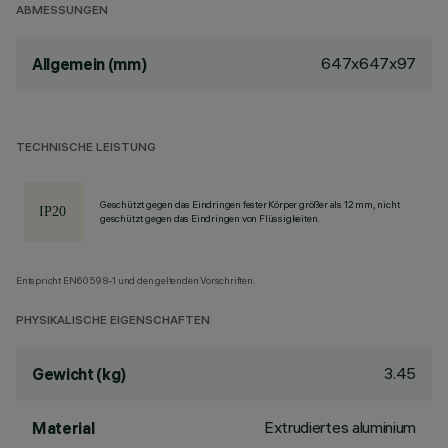
ABMESSUNGEN
647x647x97
Allgemein (mm)
TECHNISCHE LEISTUNG
Geschützt gegen das Eindringen fester Körper größer als 12 mm, nicht
geschützt gegen das Eindringen von Flüssigkeiten.
Entspricht EN60598-1 und den geltenden Vorschriften.
PHYSIKALISCHE EIGENSCHAFTEN
3.45
Gewicht (kg)
Extrudiertes aluminium
Material