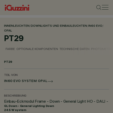
INNENLEUCHTEN
/
DOWNLIGHTS UND EINBAULEUCHTEN
/
IN60 EVO
/
OPAL
PT29
FARBE
OPTIONALE KOMPONENTEN
TECHNISCHE DATEN
PHOTOMETRIS
PT29
TEIL VON
IN60 EVO SYSTEM OPAL
BESCHREIBUNG
Einbau-Eckmodul Frame - Down - General Light HO - DALI -
GL Down - General Lighting Down
24.5 W system