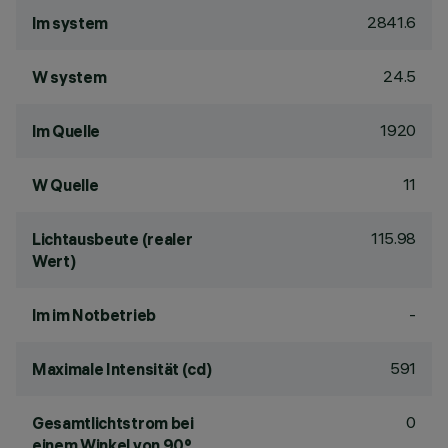
2841.6
lm system
24.5
W system
1920
lm Quelle
11
W Quelle
115.98
Lichtausbeute (realer
Wert)
-
lm im Notbetrieb
591
Maximale Intensität (cd)
0
Gesamtlichtstrom bei
einem Winkel von 90°