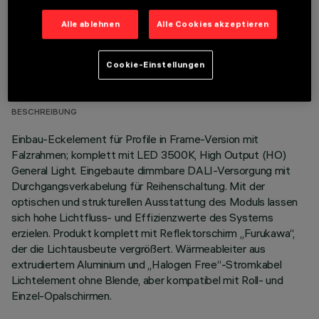
Alle ablehnen
Alle Cookies akzeptieren
TECHNISCHE DATEN
Cookie-Einstellungen
LETZTES UPDATE: 07.08.2026
BESCHREIBUNG
Einbau-Eckelement für Profile in Frame-Version mit
Falzrahmen; komplett mit LED 3500K, High Output (HO)
General Light. Eingebaute dimmbare DALI-Versorgung mit
Durchgangsverkabelung für Reihenschaltung. Mit der
optischen und strukturellen Ausstattung des Moduls lassen
sich hohe Lichtfluss- und Effizienzwerte des Systems
erzielen. Produkt komplett mit Reflektorschirm „Furukawa“,
der die Lichtausbeute vergrößert. Wärmeableiter aus
extrudiertem Aluminium und „Halogen Free“-Stromkabel
Lichtelement ohne Blende, aber kompatibel mit Roll- und
Einzel-Opalschirmen.