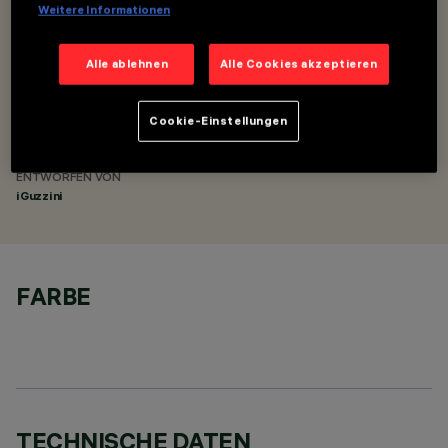
Weitere Informationen
FILORAIL EINBAULEUCHTE FRAME CASAMBI
Alle ablehnen
Alle Cookies akzeptieren
BESCHREIBUNG
90°-Eckverbinder Decke/Decke für Schienen für
Cookie-Einstellungen
Pendelleuchten
ENTWORFEN VON
iGuzzini
FARBE
TECHNISCHE DATEN