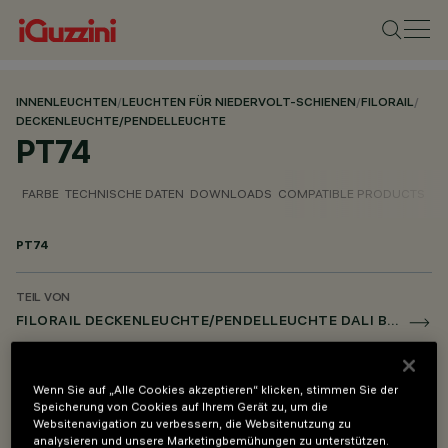
INNENLEUCHTEN
/
LEUCHTEN FÜR NIEDERVOLT-SCHIENEN
/
FILORAIL
/
DECKENLEUCHTE/PENDELLEUCHTE
PT74
FARBE
TECHNISCHE DATEN
DOWNLOADS
COMPATIBLE PRODUCTS
PT74
TEIL VON
FILORAIL DECKENLEUCHTE/PENDELLEUCHTE DALI BROADCAST
FILORAIL EINBAULEUCHTE FRAME DALI BROADCAST
FILORAIL DECKENLEUCHTE / PENDELLEUCHTE DALI POWERLINE
Wenn Sie auf „Alle Cookies akzeptieren“ klicken, stimmen Sie der
Speicherung von Cookies auf Ihrem Gerät zu, um die
FILORAIL EINBAULEUCHTE FRAME DALI POWERLINE
Websitenavigation zu verbessern, die Websitenutzung zu
analysieren und unsere Marketingbemühungen zu unterstützen.
FILORAIL DECKENLEUCHTE / PENDELLEUCHTE CASAMBI