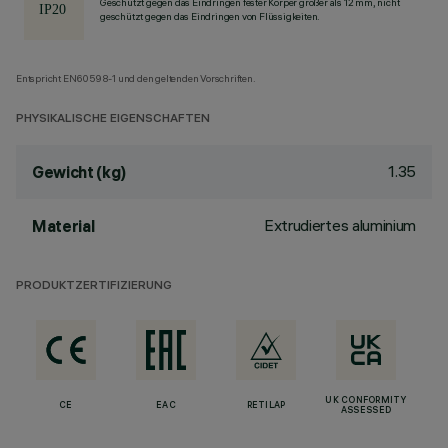
Geschützt gegen das Eindringen fester Körper größer als 12 mm, nicht
geschützt gegen das Eindringen von Flüssigkeiten.
Entspricht EN60598-1 und den geltenden Vorschriften.
PHYSIKALISCHE EIGENSCHAFTEN
1.35
Gewicht (kg)
Extrudiertes aluminium
Material
PRODUKTZERTIFIZIERUNG
UK CONFORMITY
CE
EAC
RETILAP
ASSESSED