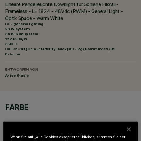
Lineare Pendelleuchte Downlight für Schiene Filorail -
Frameless - L= 1824 - 48Vdc (PWM) - General Light -
Optik Space - Warm White
GL - general lighting
28 W system
3419.6 lm system
122.13 lm/W
3500 K
CRI
92
- Rf (Colour Fidelity Index) 89 - Rg (Gamut Index) 95
External
ENTWORFEN VON
Artec Studio
FARBE
Wenn Sie auf „Alle Cookies akzeptieren“ klicken, stimmen Sie der