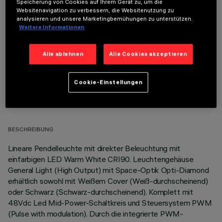
Speicherung von Cookies auf Ihrem Gerät zu, um die
Websitenavigation zu verbessern, die Websitenutzung zu
OPTIONALE KOMPONENTEN
analysieren und unsere Marketingbemühungen zu unterstützen.
Weitere Informationen
Alle ablehnen
Alle Cookies akzeptieren
Cookie-Einstellungen
TECHNISCHE DATEN
LETZTES UPDATE: 06.08.2026
BESCHREIBUNG
Lineare Pendelleuchte mit direkter Beleuchtung mit
einfarbigen LED Warm White CRI90. Leuchtengehäuse
General Light (High Output) mit Space-Optik Opti-Diamond
erhältlich sowohl mit Weißem Cover (Weiß-durchscheinend)
oder Schwarz (Schwarz-durchscheinend). Komplett mit
48Vdc Led Mid-Power-Schaltkreis und Steuersystem PWM
(Pulse with modulation). Durch die integrierte PWM-