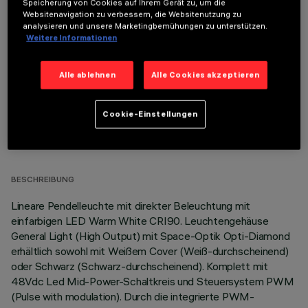
Speicherung von Cookies auf Ihrem Gerät zu, um die
Websitenavigation zu verbessern, die Websitenutzung zu
OPTIONALE KOMPONENTEN
analysieren und unsere Marketingbemühungen zu unterstützen.
Weitere Informationen
Alle ablehnen
Alle Cookies akzeptieren
Cookie-Einstellungen
TECHNISCHE DATEN
LETZTES UPDATE: 06.08.2026
BESCHREIBUNG
Lineare Pendelleuchte mit direkter Beleuchtung mit
einfarbigen LED Warm White CRI90. Leuchtengehäuse
General Light (High Output) mit Space-Optik Opti-Diamond
erhältlich sowohl mit Weißem Cover (Weiß-durchscheinend)
oder Schwarz (Schwarz-durchscheinend). Komplett mit
48Vdc Led Mid-Power-Schaltkreis und Steuersystem PWM
(Pulse with modulation). Durch die integrierte PWM-