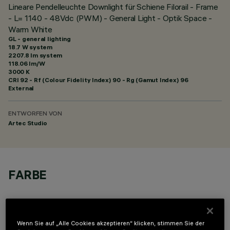
Lineare Pendelleuchte Downlight für Schiene Filorail - Frame
- L= 1140 - 48Vdc (PWM) - General Light - Optik Space -
Warm White
GL - general lighting
18.7 W system
2207.8 lm system
118.06 lm/W
3000 K
CRI
92
- Rf (Colour Fidelity Index) 90 - Rg (Gamut Index) 96
External
ENTWORFEN VON
Artec Studio
FARBE
Wenn Sie auf „Alle Cookies akzeptieren“ klicken, stimmen Sie der