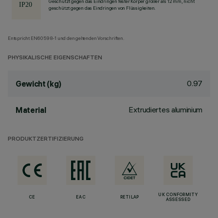
Geschützt gegen das Eindringen fester Körper größer als 12 mm, nicht
geschützt gegen das Eindringen von Flüssigkeiten.
Entspricht EN60598-1 und den geltenden Vorschriften.
PHYSIKALISCHE EIGENSCHAFTEN
0.97
Gewicht (kg)
Extrudiertes aluminium
Material
PRODUKTZERTIFIZIERUNG
UK CONFORMITY
CE
EAC
RETILAP
ASSESSED