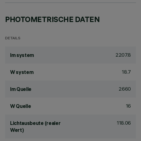
PHOTOMETRISCHE DATEN
DETAILS
2207.8
lm system
18.7
W system
2660
lm Quelle
16
W Quelle
118.06
Lichtausbeute (realer
Wert)