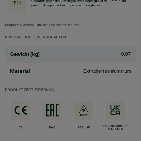
Geschützt gegen das Eindringen fester Körper größer als 12 mm, nicht
geschützt gegen das Eindringen von Flüssigkeiten.
Entspricht EN60598-1 und den geltenden Vorschriften.
PHYSIKALISCHE EIGENSCHAFTEN
0.97
Gewicht (kg)
Extrudiertes aluminium
Material
PRODUKTZERTIFIZIERUNG
UK CONFORMITY
CE
EAC
RETILAP
ASSESSED