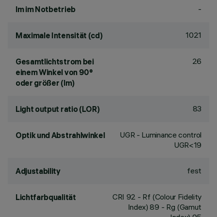
-
lm im Notbetrieb
1021
Maximale Intensität (cd)
26
Gesamtlichtstrom bei
einem Winkel von 90°
oder größer (lm)
83
Light output ratio (LOR)
UGR - Luminance control
Optik und Abstrahlwinkel
UGR<19
fest
Adjustability
CRI
92
- Rf (Colour Fidelity
Lichtfarbqualität
Index) 89 - Rg (Gamut