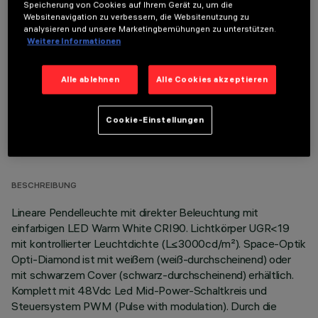
Speicherung von Cookies auf Ihrem Gerät zu, um die
Websitenavigation zu verbessern, die Websitenutzung zu
OPTIONALE KOMPONENTEN
analysieren und unsere Marketingbemühungen zu unterstützen.
Weitere Informationen
Alle ablehnen
Alle Cookies akzeptieren
Cookie-Einstellungen
TECHNISCHE DATEN
LETZTES UPDATE: 06.08.2026
BESCHREIBUNG
Lineare Pendelleuchte mit direkter Beleuchtung mit
einfarbigen LED Warm White CRI90. Lichtkörper UGR<19
mit kontrollierter Leuchtdichte (L≤3000cd/m²). Space-Optik
Opti-Diamond ist mit weißem (weiß-durchscheinend) oder
mit schwarzem Cover (schwarz-durchscheinend) erhältlich.
Komplett mit 48Vdc Led Mid-Power-Schaltkreis und
Steuersystem PWM (Pulse with modulation). Durch die