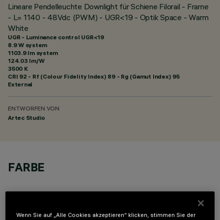
Lineare Pendelleuchte Downlight für Schiene Filorail - Frame
- L= 1140 - 48Vdc (PWM) - UGR<19 - Optik Space - Warm
White
UGR - Luminance control UGR<19
8.9 W system
1103.9 lm system
124.03 lm/W
3500 K
CRI
92
- Rf (Colour Fidelity Index) 89 - Rg (Gamut Index) 95
External
ENTWORFEN VON
Artec Studio
FARBE
Wenn Sie auf „Alle Cookies akzeptieren“ klicken, stimmen Sie der