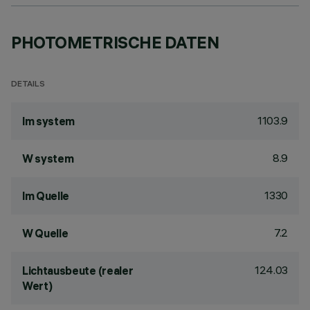
PHOTOMETRISCHE DATEN
DETAILS
1103.9
lm system
8.9
W system
1330
lm Quelle
7.2
W Quelle
124.03
Lichtausbeute (realer
Wert)