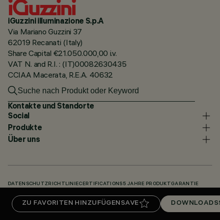
iGuzzini illuminazione S.p.A
Via Mariano Guzzini 37
62019 Recanati (Italy)
Share Capital €21.050.000,00 i.v.
VAT N. and R.I. : (IT)00082630435
CCIAA Macerata, R.E.A. 40632
Kontakte und Standorte
Social
Produkte
Über uns
DATENSCHUTZRICHTLINIE
CERTIFICATIONS
5 JAHRE PRODUKTGARANTIE
HINWEISGEBERSYSTEM
COOKIE POLICY
ACCESSIBILITY STATEMENT
ZU FAVORITEN HINZUFÜGEN
SAVE
DOWNLOADS
UNSERE CODES
KNOWLEDGE BASE (LOGIN REQUIRED)
DOWNLOADS