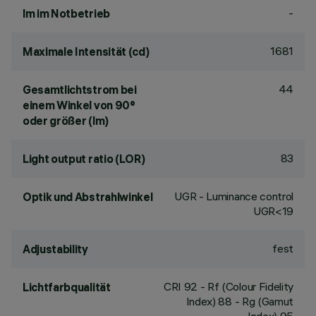
-
lm im Notbetrieb
1681
Maximale Intensität (cd)
44
Gesamtlichtstrom bei
einem Winkel von 90°
oder größer (lm)
83
Light output ratio (LOR)
UGR - Luminance control
Optik und Abstrahlwinkel
UGR<19
fest
Adjustability
CRI
92
- Rf (Colour Fidelity
Lichtfarbqualität
Index) 88 - Rg (Gamut