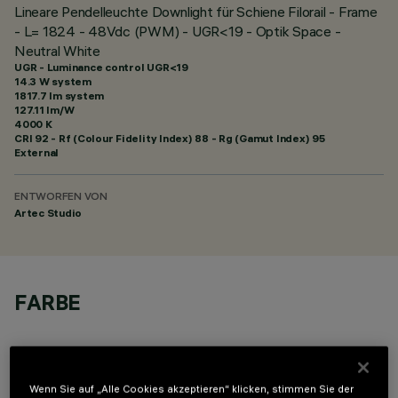
Lineare Pendelleuchte Downlight für Schiene Filorail - Frame
- L= 1824 - 48Vdc (PWM) - UGR<19 - Optik Space -
Neutral White
UGR - Luminance control UGR<19
14.3 W system
1817.7 lm system
127.11 lm/W
4000 K
CRI
92
- Rf (Colour Fidelity Index) 88 - Rg (Gamut Index) 95
External
ENTWORFEN VON
Artec Studio
FARBE
Wenn Sie auf „Alle Cookies akzeptieren“ klicken, stimmen Sie der