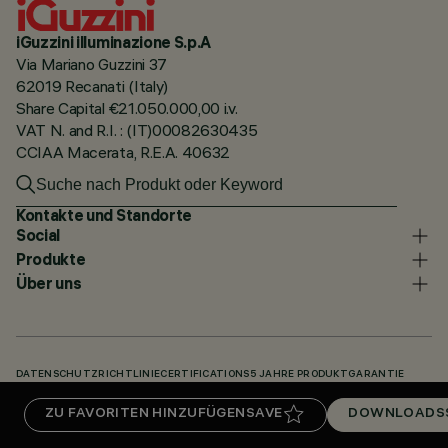
iGuzzini illuminazione S.p.A
Via Mariano Guzzini 37
62019 Recanati (Italy)
Share Capital €21.050.000,00 i.v.
VAT N. and R.I. : (IT)00082630435
CCIAA Macerata, R.E.A. 40632
Kontakte und Standorte
Social
Produkte
Über uns
DATENSCHUTZRICHTLINIE
CERTIFICATIONS
5 JAHRE PRODUKTGARANTIE
HINWEISGEBERSYSTEM
COOKIE POLICY
ACCESSIBILITY STATEMENT
ZU FAVORITEN HINZUFÜGEN
SAVE
DOWNLOADS
UNSERE CODES
KNOWLEDGE BASE (LOGIN REQUIRED)
DOWNLOADS