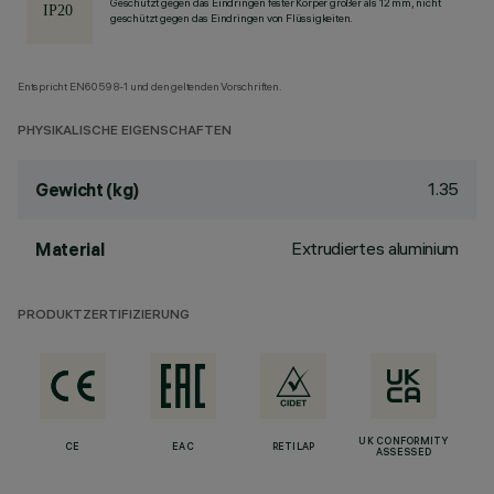
Geschützt gegen das Eindringen fester Körper größer als 12 mm, nicht
geschützt gegen das Eindringen von Flüssigkeiten.
Entspricht EN60598-1 und den geltenden Vorschriften.
PHYSIKALISCHE EIGENSCHAFTEN
1.35
Gewicht (kg)
Extrudiertes aluminium
Material
PRODUKTZERTIFIZIERUNG
UK CONFORMITY
CE
EAC
RETILAP
ASSESSED