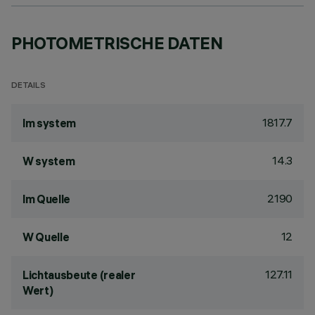
PHOTOMETRISCHE DATEN
DETAILS
1817.7
lm system
14.3
W system
2190
lm Quelle
12
W Quelle
127.11
Lichtausbeute (realer
Wert)