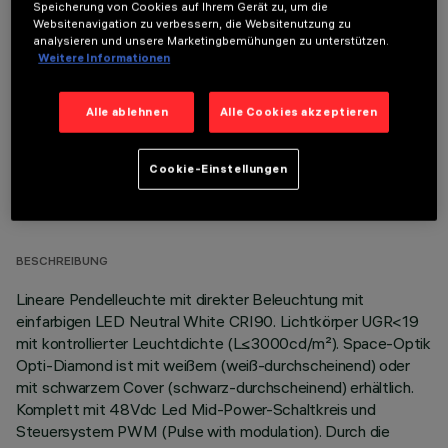
Speicherung von Cookies auf Ihrem Gerät zu, um die
Websitenavigation zu verbessern, die Websitenutzung zu
OPTIONALE KOMPONENTEN
analysieren und unsere Marketingbemühungen zu unterstützen.
Weitere Informationen
Alle ablehnen
Alle Cookies akzeptieren
Cookie-Einstellungen
TECHNISCHE DATEN
LETZTES UPDATE: 06.08.2026
BESCHREIBUNG
Lineare Pendelleuchte mit direkter Beleuchtung mit
einfarbigen LED Neutral White CRI90. Lichtkörper UGR<19
mit kontrollierter Leuchtdichte (L≤3000cd/m²). Space-Optik
Opti-Diamond ist mit weißem (weiß-durchscheinend) oder
mit schwarzem Cover (schwarz-durchscheinend) erhältlich.
Komplett mit 48Vdc Led Mid-Power-Schaltkreis und
Steuersystem PWM (Pulse with modulation). Durch die