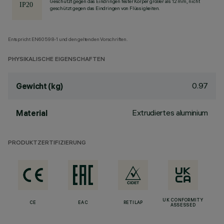
Geschützt gegen das Eindringen fester Körper größer als 12 mm, nicht
geschützt gegen das Eindringen von Flüssigkeiten.
Entspricht EN60598-1 und den geltenden Vorschriften.
PHYSIKALISCHE EIGENSCHAFTEN
0.97
Gewicht (kg)
Extrudiertes aluminium
Material
PRODUKTZERTIFIZIERUNG
UK CONFORMITY
CE
EAC
RETILAP
ASSESSED