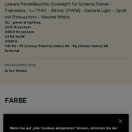
Lineare Pendelleuchte Downlight für Schiene Filorail -
Frameless - L= 1140 - 48Vdc (PWM) - General Light - Optik
mit Streuschirm - Neutral White.
GL - general lighting
20.8 W system
468.8 lm system
22.54 lm/W
4000 K
CRI
92
- Rf (Colour Fidelity Index) 90 - Rg (Gamut Index) 98
External
ENTWORFEN VON
Artec Studio
FARBE
Wenn Sie auf „Alle Cookies akzeptieren“ klicken, stimmen Sie der