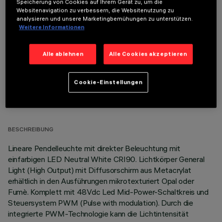
Speicherung von Cookies auf Ihrem Gerät zu, um die
Websitenavigation zu verbessern, die Websitenutzung zu
OPTIONALE KOMPONENTEN
analysieren und unsere Marketingbemühungen zu unterstützen.
Weitere Informationen
Alle ablehnen
Alle Cookies akzeptieren
Cookie-Einstellungen
TECHNISCHE DATEN
LETZTES UPDATE: 06.08.2026
BESCHREIBUNG
Lineare Pendelleuchte mit direkter Beleuchtung mit
einfarbigen LED Neutral White CRI90. Lichtkörper General
Light (High Output) mit Diffusorschirm aus Metacrylat
erhältlich in den Ausführungen mikrotexturiert Opal oder
Fumè. Komplett mit 48Vdc Led Mid-Power-Schaltkreis und
Steuersystem PWM (Pulse with modulation). Durch die
integrierte PWM-Technologie kann die Lichtintensität