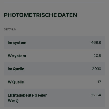
PHOTOMETRISCHE DATEN
DETAILS
468.8
lm system
20.8
W system
2930
lm Quelle
17
W Quelle
22.54
Lichtausbeute (realer
Wert)