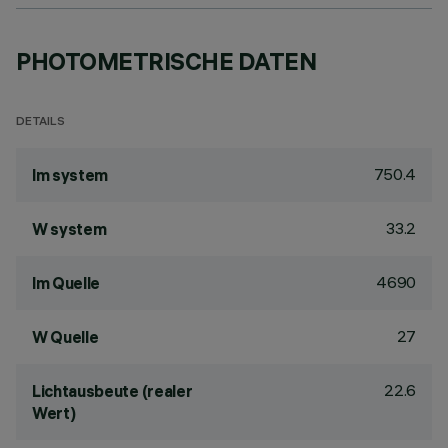
PHOTOMETRISCHE DATEN
DETAILS
750.4
lm system
33.2
W system
4690
lm Quelle
27
W Quelle
22.6
Lichtausbeute (realer
Wert)