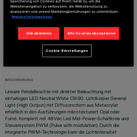
Speicherung von Cookies auf Ihrem Gerät zu, um die
Websitenavigation zu verbessern, die Websitenutzung zu
OPTIONALE KOMPONENTEN
analysieren und unsere Marketingbemühungen zu unterstützen.
Weitere Informationen
Alle ablehnen
Alle Cookies akzeptieren
Cookie-Einstellungen
TECHNISCHE DATEN
LETZTES UPDATE: 06.08.2026
BESCHREIBUNG
Lineare Pendelleuchte mit direkter Beleuchtung mit
einfarbigen LED Neutral White CRI90. Lichtkörper General
Light (High Output) mit Diffusorschirm aus Metacrylat
erhältlich in den Ausführungen mikrotexturiert Opal oder
Fumè. Komplett mit 48Vdc Led Mid-Power-Schaltkreis und
Steuersystem PWM (Pulse with modulation). Durch die
integrierte PWM-Technologie kann die Lichtintensität