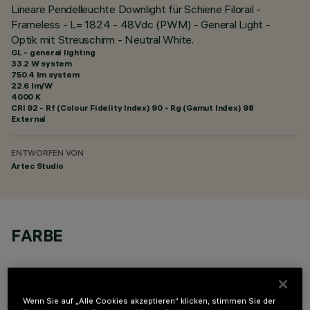
Lineare Pendelleuchte Downlight für Schiene Filorail -
Frameless - L= 1824 - 48Vdc (PWM) - General Light -
Optik mit Streuschirm - Neutral White.
GL - general lighting
33.2 W system
750.4 lm system
22.6 lm/W
4000 K
CRI
92
- Rf (Colour Fidelity Index) 90 - Rg (Gamut Index) 98
External
ENTWORFEN VON
Artec Studio
FARBE
Wenn Sie auf „Alle Cookies akzeptieren“ klicken, stimmen Sie der