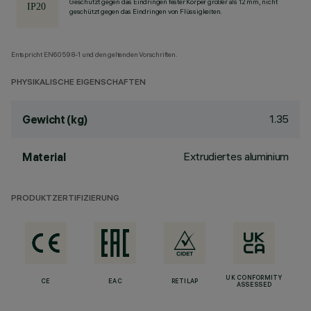
Geschützt gegen das Eindringen fester Körper größer als 12 mm, nicht
geschützt gegen das Eindringen von Flüssigkeiten.
Entspricht EN60598-1 und den geltenden Vorschriften.
PHYSIKALISCHE EIGENSCHAFTEN
1.35
Gewicht (kg)
Extrudiertes aluminium
Material
PRODUKTZERTIFIZIERUNG
UK CONFORMITY
CE
EAC
RETILAP
ASSESSED