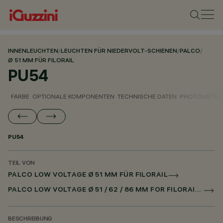
INNENLEUCHTEN
/
LEUCHTEN FÜR NIEDERVOLT-SCHIENEN
/
PALCO
/
Ø 51 MM FÜR FILORAIL
PU54
FARBE
OPTIONALE KOMPONENTEN
TECHNISCHE DATEN
PHOTOMETRIS
PU54
TEIL VON
PALCO LOW VOLTAGE Ø 51 MM FÜR FILORAIL
PALCO LOW VOLTAGE Ø 51 / 62 / 86 MM FOR FILORAIL DALI POWERLINE
BESCHREIBUNG