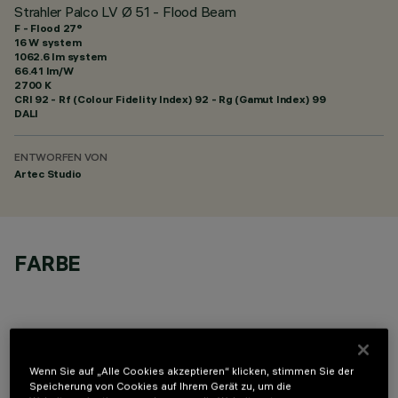
Strahler Palco LV Ø 51 - Flood Beam
F - Flood 27°
16 W system
1062.6 lm system
66.41 lm/W
2700 K
CRI
92
- Rf (Colour Fidelity Index) 92 - Rg (Gamut Index) 99
DALI
ENTWORFEN VON
Artec Studio
FARBE
Wenn Sie auf „Alle Cookies akzeptieren“ klicken, stimmen Sie der
OPTIONALE KOMPONENTEN
Speicherung von Cookies auf Ihrem Gerät zu, um die