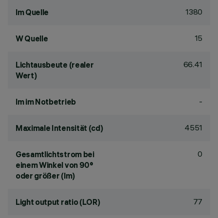
1380
lm Quelle
15
W Quelle
66.41
Lichtausbeute (realer
Wert)
-
lm im Notbetrieb
4551
Maximale Intensität (cd)
0
Gesamtlichtstrom bei
einem Winkel von 90°
oder größer (lm)
77
Light output ratio (LOR)