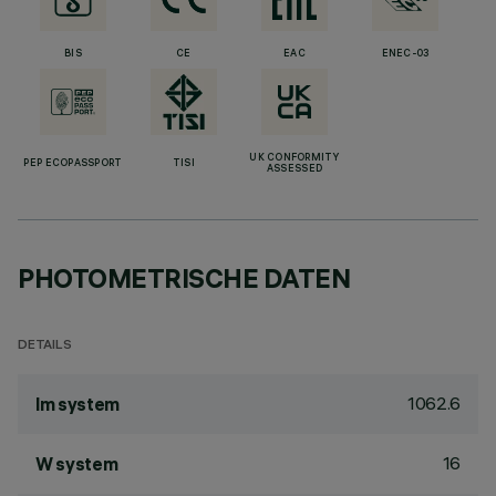
BIS
CE
EAC
ENEC-03
UK CONFORMITY
PEP ECOPASSPORT
TISI
ASSESSED
PHOTOMETRISCHE DATEN
DETAILS
1062.6
lm system
16
W system