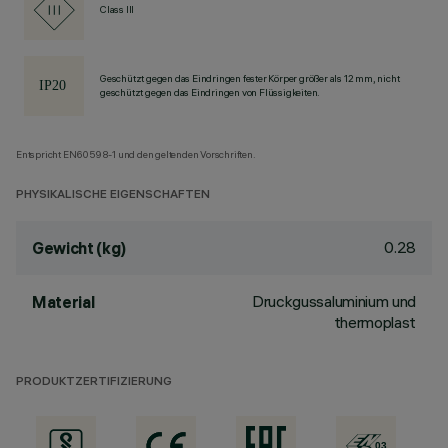
Class III
Geschützt gegen das Eindringen fester Körper größer als 12 mm, nicht
geschützt gegen das Eindringen von Flüssigkeiten.
Entspricht EN60598-1 und den geltenden Vorschriften.
PHYSIKALISCHE EIGENSCHAFTEN
0.28
Gewicht (kg)
Druckgussaluminium und
Material
thermoplast
PRODUKTZERTIFIZIERUNG