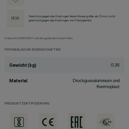
Geschützt gegen das Eindringen fester Körper größer als 12 mm, nicht
geschützt gegen das Eindringen von Flüssigkeiten.
Entspricht EN60598-1 und den geltenden Vorschriften.
PHYSIKALISCHE EIGENSCHAFTEN
0.35
Gewicht (kg)
Druckgussaluminium und
Material
thermoplast
PRODUKTZERTIFIZIERUNG