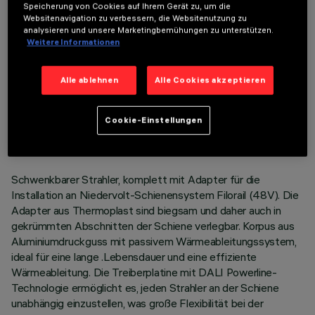
Speicherung von Cookies auf Ihrem Gerät zu, um die
Websitenavigation zu verbessern, die Websitenutzung zu
analysieren und unsere Marketingbemühungen zu unterstützen.
Weitere Informationen
Alle ablehnen
Alle Cookies akzeptieren
TECHNISCHE DATEN
LETZTES UPDATE: 03.08.2026
Cookie-Einstellungen
BESCHREIBUNG
Schwenkbarer Strahler, komplett mit Adapter für die
Installation an Niedervolt-Schienensystem Filorail (48V). Die
Adapter aus Thermoplast sind biegsam und daher auch in
gekrümmten Abschnitten der Schiene verlegbar. Korpus aus
Aluminiumdruckguss mit passivem Wärmeableitungssystem,
ideal für eine lange .Lebensdauer und eine effiziente
Wärmeableitung. Die Treiberplatine mit DALI Powerline-
Technologie ermöglicht es, jeden Strahler an der Schiene
unabhängig einzustellen, was große Flexibilität bei der