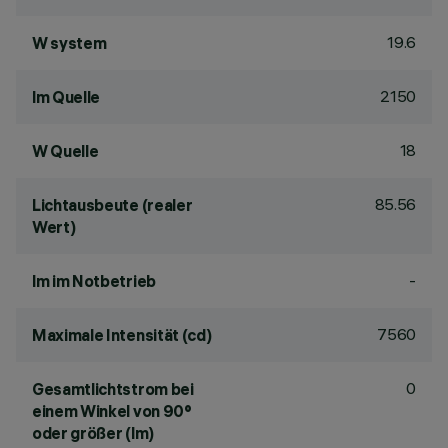
19.6
W system
2150
lm Quelle
18
W Quelle
85.56
Lichtausbeute (realer
Wert)
-
lm im Notbetrieb
7560
Maximale Intensität (cd)
0
Gesamtlichtstrom bei
einem Winkel von 90°
oder größer (lm)