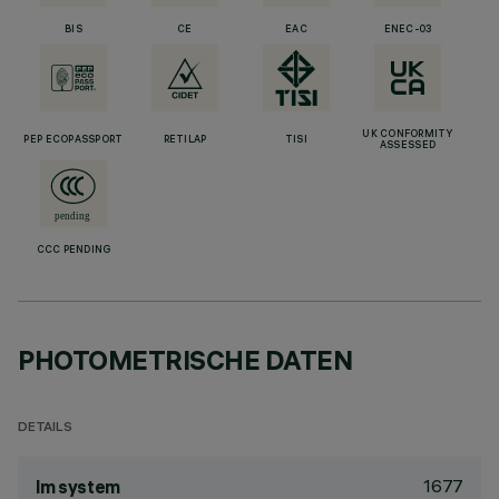
BIS
CE
EAC
ENEC-03
UK CONFORMITY
PEP ECOPASSPORT
RETILAP
TISI
ASSESSED
CCC PENDING
PHOTOMETRISCHE DATEN
DETAILS
1677
lm system