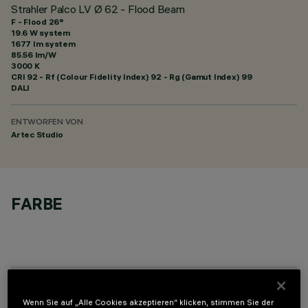
Strahler Palco LV Ø 62 - Flood Beam
F - Flood 26°
19.6 W system
1677 lm system
85.56 lm/W
3000 K
CRI
92
- Rf (Colour Fidelity Index) 92 - Rg (Gamut Index) 99
DALI
ENTWORFEN VON
Artec Studio
FARBE
OPTIONALE KOMPONENTEN
Wenn Sie auf „Alle Cookies akzeptieren“ klicken, stimmen Sie der