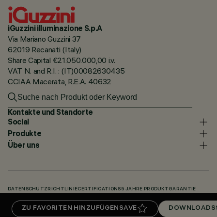
iGuzzini illuminazione S.p.A
Via Mariano Guzzini 37
62019 Recanati (Italy)
Share Capital €21.050.000,00 i.v.
VAT N. and R.I. : (IT)00082630435
CCIAA Macerata, R.E.A. 40632
Kontakte und Standorte
Social
Produkte
Über uns
DATENSCHUTZRICHTLINIE
CERTIFICATIONS
5 JAHRE PRODUKTGARANTIE
HINWEISGEBERSYSTEM
COOKIE POLICY
ACCESSIBILITY STATEMENT
ZU FAVORITEN HINZUFÜGEN
SAVE
DOWNLOADS
UNSERE CODES
KNOWLEDGE BASE (LOGIN REQUIRED)
DOWNLOADS