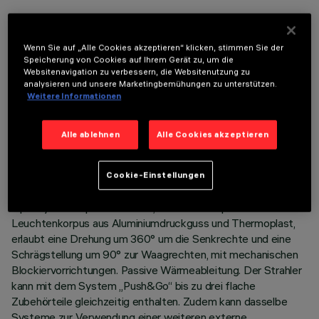
Wenn Sie auf „Alle Cookies akzeptieren“ klicken, stimmen Sie der
Speicherung von Cookies auf Ihrem Gerät zu, um die
TECHNISCHE DATEN
Websitenavigation zu verbessern, die Websitenutzung zu
analysieren und unsere Marketingbemühungen zu unterstützen.
Weitere Informationen
LETZTES UPDATE: 05.08.2026
Alle ablehnen
Alle Cookies akzeptieren
BESCHREIBUNG
Ausrichtbarer Strahler mit Adapter zum Einbau an einer
Stromschiene mit Netzspannung. LED-Lichtquelle (CRI97)
Cookie-Einstellungen
mit hoher Farbwiedergabe im Farbton 2700K und
Optiksystem OptiBeam Lens, Wideflood-Optik.
Leuchtenkorpus aus Aluminiumdruckguss und Thermoplast,
erlaubt eine Drehung um 360° um die Senkrechte und eine
Schrägstellung um 90° zur Waagrechten, mit mechanischen
Blockiervorrichtungen. Passive Wärmeableitung. Der Strahler
kann mit dem System „Push&Go“ bis zu drei flache
Zubehörteile gleichzeitig enthalten. Zudem kann dasselbe
Systeme zur Verwendung einer weiteren externe