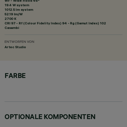
WF - Wide Flood 46°
19.4 W system
1012.5 lm system
52.19 lm/W
2700 K
CRI
97
- Rf (Colour Fidelity Index) 94 - Rg (Gamut Index) 102
Casambi
ENTWORFEN VON
Artec Studio
FARBE
OPTIONALE KOMPONENTEN