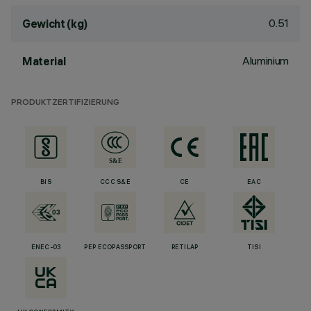
0.51
Gewicht (kg)
Aluminium
Material
PRODUKTZERTIFIZIERUNG
BIS
CCC S&E
CE
EAC
ENEC-03
PEP ECOPASSPORT
RETILAP
TISI