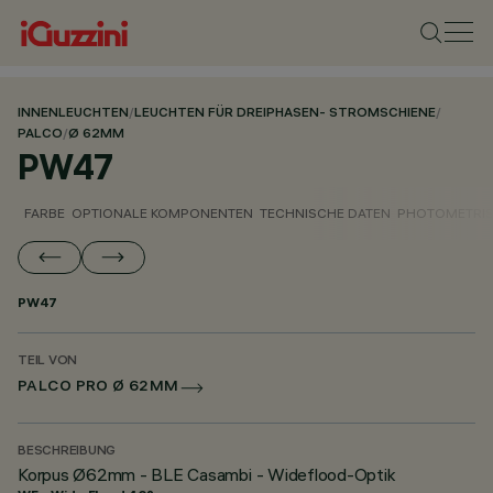
INNENLEUCHTEN
/
LEUCHTEN FÜR DREIPHASEN- STROMSCHIENE
/
PALCO
/
Ø 62MM
PW47
FARBE
OPTIONALE KOMPONENTEN
TECHNISCHE DATEN
PHOTOMETRIS
PW47
TEIL VON
PALCO PRO Ø 62MM
BESCHREIBUNG
Korpus Ø62mm - BLE Casambi - Wideflood-Optik