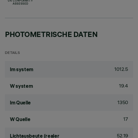
UK CONFORMITY
ASSESSED
PHOTOMETRISCHE DATEN
DETAILS
1012.5
lm system
19.4
W system
1350
lm Quelle
17
W Quelle
52.19
Lichtausbeute (realer