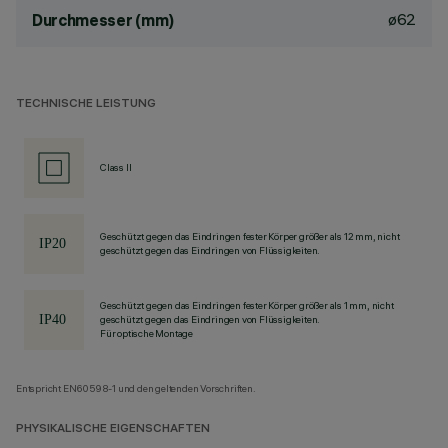
ø62
Durchmesser (mm)
TECHNISCHE LEISTUNG
Class II
Geschützt gegen das Eindringen fester Körper größer als 12 mm, nicht
geschützt gegen das Eindringen von Flüssigkeiten.
Geschützt gegen das Eindringen fester Körper größer als 1 mm, nicht
geschützt gegen das Eindringen von Flüssigkeiten.
Für optische Montage
Entspricht EN60598-1 und den geltenden Vorschriften.
PHYSIKALISCHE EIGENSCHAFTEN