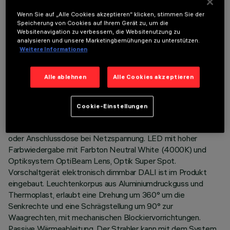
Wenn Sie auf „Alle Cookies akzeptieren“ klicken, stimmen Sie der
Speicherung von Cookies auf Ihrem Gerät zu, um die
Websitenavigation zu verbessern, die Websitenutzung zu
analysieren und unsere Marketingbemühungen zu unterstützen.
Weitere Informationen
TECHNISCHE DATEN
Alle ablehnen
Alle Cookies akzeptieren
LETZTES UPDATE: 05.08.2026
Cookie-Einstellungen
BESCHREIBUNG
Drehbarer Strahler mit Adapter zur Installation an Schiene
oder Anschlussdose bei Netzspannung. LED mit hoher
Farbwiedergabe mit Farbton Neutral White (4000K) und
Optiksystem OptiBeam Lens, Optik Super Spot.
Vorschaltgerät elektronisch dimmbar DALI ist im Produkt
eingebaut. Leuchtenkorpus aus Aluminiumdruckguss und
Thermoplast, erlaubt eine Drehung um 360° um die
Senkrechte und eine Schrägstellung um 90° zur
Waagrechten, mit mechanischen Blockiervorrichtungen.
Passive Wärmeableitung. Der Strahler kann mit dem System