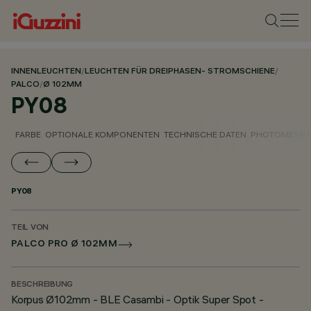
INNENLEUCHTEN
/
LEUCHTEN FÜR DREIPHASEN- STROMSCHIENE
/
PALCO
/
Ø 102MM
PY08
FARBE
OPTIONALE KOMPONENTEN
TECHNISCHE DATEN
PHOTOMETRIS
PY08
TEIL VON
PALCO PRO Ø 102MM
BESCHREIBUNG
Korpus Ø102mm - BLE Casambi - Optik Super Spot -