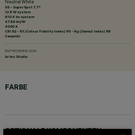
Neutral White
SS - SuperSpot 7.7°
12.8 W system
610.4 lm system
47.69 lm/W
4000 K
CRI
92
- Rf (Colour Fidelity Index) 90 - Rg (Gamut Index) 98
Casambi
ENTWORFEN VON
Artec Studio
FARBE
OPTIONALE KOMPONENTEN