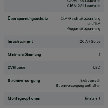
C10A: 135 Leuchten
C16A: 221 Leuchten
2kV Gleichtaktspannung
Überspannungsschutz
und 1kV
Gegentaktspannung
20 A / 25 µs
Inrush current
1
Minimale Dimmung
LED
ZVEI code
Elektronisch
Stromversorgung
Stromversorgung enthalten
Integriert
Montageoptionen