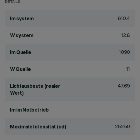
DETAILS
610.4
lm system
12.8
W system
1090
lm Quelle
11
W Quelle
47.69
Lichtausbeute (realer
Wert)
-
lm im Notbetrieb
25250
Maximale Intensität (cd)