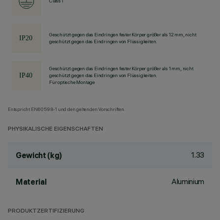
Class I
Geschützt gegen das Eindringen fester Körper größer als 12 mm, nicht
geschützt gegen das Eindringen von Flüssigkeiten.
Geschützt gegen das Eindringen fester Körper größer als 1 mm, nicht
geschützt gegen das Eindringen von Flüssigkeiten.
Für optische Montage
Entspricht EN60598-1 und den geltenden Vorschriften.
PHYSIKALISCHE EIGENSCHAFTEN
1.33
Gewicht (kg)
Aluminium
Material
PRODUKTZERTIFIZIERUNG