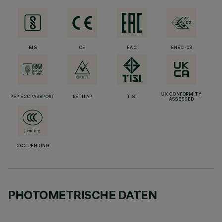
BIS
CE
EAC
ENEC-03
UK CONFORMITY
PEP ECOPASSPORT
RETILAP
TISI
ASSESSED
CCC PENDING
PHOTOMETRISCHE DATEN