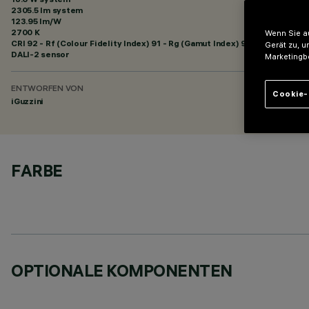
2305.5 lm system
123.95 lm/W
2700 K
Wenn Sie au
CRI
92
- Rf (Colour Fidelity Index) 91 - Rg (Gamut Index) 97
Gerät zu, u
DALI-2 sensor
Marketingb
ENTWORFEN VON
Cookie-
iGuzzini
FARBE
OPTIONALE KOMPONENTEN