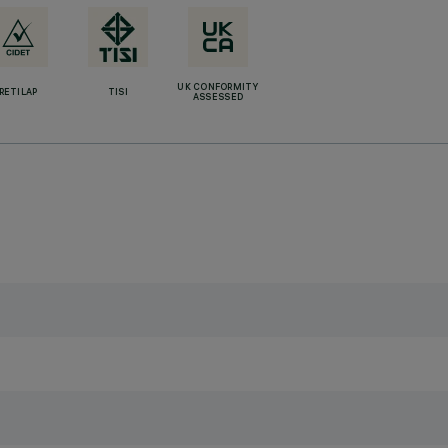
UK CONFORMITY
RETILAP
TISI
ASSESSED