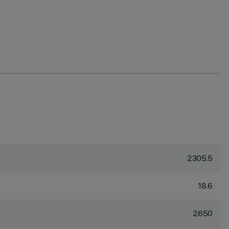
2305.5
18.6
2650