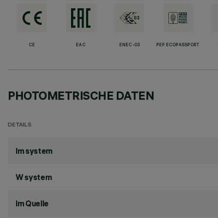
CE
EAC
ENEC-03
PEP ECOPASSPORT
PHOTOMETRISCHE DATEN
DETAILS
lm system
W system
lm Quelle