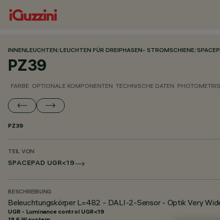
INNENLEUCHTEN
/
LEUCHTEN FÜR DREIPHASEN- STROMSCHIENE
/
SPACE
PZ39
FARBE
OPTIONALE KOMPONENTEN
TECHNISCHE DATEN
PHOTOMETRIS
PZ39
TEIL VON
SPACEPAD UGR<19
BESCHREIBUNG
Beleuchtungskörper L=482 - DALI-2-Sensor - Optik Very Wid
UGR - Luminance control UGR<19
18.6 W system