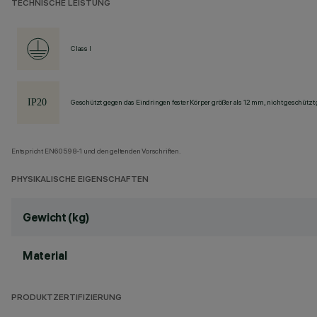
TECHNISCHE LEISTUNG
Class I
Geschützt gegen das Eindringen fester Körper größer als 12 mm, nicht geschützt
Entspricht EN60598-1 und den geltenden Vorschriften.
PHYSIKALISCHE EIGENSCHAFTEN
Gewicht (kg)
Material
PRODUKTZERTIFIZIERUNG