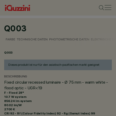
Q003
FARBE
TECHNISCHE DATEN
PHOTOMETRISCHE DATEN
ELEKTRISCHE D
Q003
Dieses produkt ist nur für den asiatisch-pazifischen markt geeignet
BESCHREIBUNG
Fixed circular recessed luminaire - Ø 75 mm - warm white -
flood optic - UGR<19
F - Flood 28°
10.7 W system
856.24 lm system
80.02 lm/W
2700 K
CRI
92
- Rf (Colour Fidelity Index) 92 - Rg (Gamut Index) 99