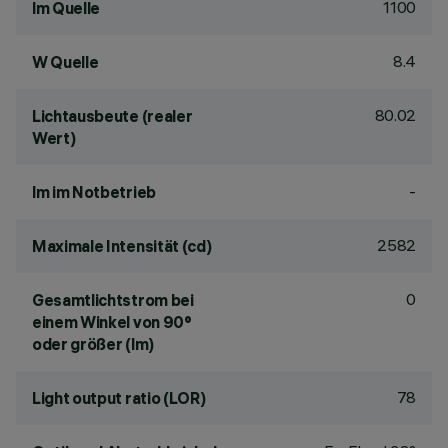
1100
lm Quelle
8.4
W Quelle
80.02
Lichtausbeute (realer
Wert)
-
lm im Notbetrieb
2582
Maximale Intensität (cd)
0
Gesamtlichtstrom bei
einem Winkel von 90°
oder größer (lm)
78
Light output ratio (LOR)