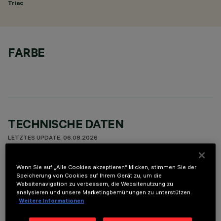
Triac
FARBE
TECHNISCHE DATEN
LETZTES UPDATE: 06.08.2026
BESCHREIBUNG
Wenn Sie auf „Alle Cookies akzeptieren“ klicken, stimmen Sie der
Speicherung von Cookies auf Ihrem Gerät zu, um die
Fixed round luminaire designed to use a LED lamp with C.O.B.
Websitenavigation zu verbessern, die Websitenutzung zu
technology. Version with rim for surface-mounting. Reflector
analysieren und unsere Marketingbemühungen zu unterstützen.
Weitere Informationen
vacuum-metallised with aluminium vapours with an anti-
scratch protective layer. Die-cast aluminium body and