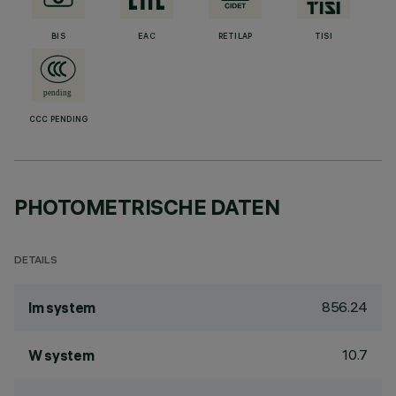
BIS
EAC
RETILAP
TISI
CCC PENDING
PHOTOMETRISCHE DATEN
DETAILS
856.24
lm system
10.7
W system