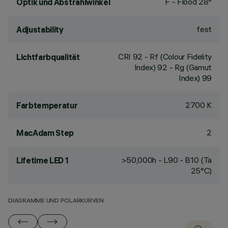
F - Flood 28°
Optik und Abstrahlwinkel
fest
Adjustability
CRI
92
- Rf (Colour Fidelity
Lichtfarbqualität
Index) 92 - Rg (Gamut
Index) 99
2700 K
Farbtemperatur
2
MacAdam Step
>50,000h - L90 - B10 (Ta
Lifetime LED 1
25°C)
DIAGRAMME UND POLARKURVEN