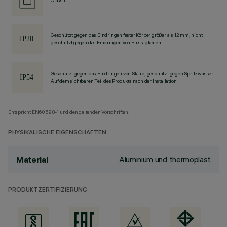
Class II
Geschützt gegen das Eindringen fester Körper größer als 12 mm, nicht
geschützt gegen das Eindringen von Flüssigkeiten.
Geschützt gegen das Eindringen von Staub, geschützt gegen Spritzwasser.
Auf dem sichtbaren Teil des Produkts nach der Installation
Entspricht EN60598-1 und den geltenden Vorschriften.
PHYSIKALISCHE EIGENSCHAFTEN
Aluminium und thermoplast
Material
PRODUKTZERTIFIZIERUNG