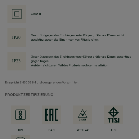
Class II
Geschützt gegen das Eindringen fester Körper größer als 12 mm, nicht
geschützt gegen das Eindringen von Flüssigkeiten.
Geschützt gegen das Eindringen fester Körper größer als 12 mm, geschützt
gegen Regen.
Auf dem sichtbaren Teil des Produkts nach der Installation
Entspricht EN60598-1 und den geltenden Vorschriften.
PRODUKTZERTIFIZIERUNG
BIS
EAC
RETILAP
TISI