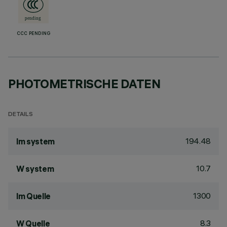
CCC PENDING
PHOTOMETRISCHE DATEN
DETAILS
194.48
lm system
10.7
W system
1300
lm Quelle
8.3
W Quelle