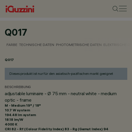
Q017
FARBE
TECHNISCHE DATEN
PHOTOMETRISCHE DATEN
ELEKTRISCHE D
Q017
Dieses produkt ist nur für den asiatisch-pazifischen markt geeignet
BESCHREIBUNG
adjustable luminaire - Ø 75 mm - neutral white - medium
optic - frame
M - Medium 19° / 18°
10.7 W system
194.48 lm system
18.18 lm/W
4000 K
CRI
82
- Rf (Colour Fidelity Index) 83 - Rg (Gamut Index) 94