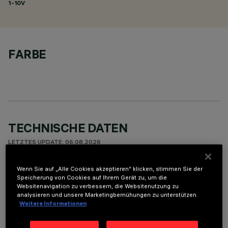
1-10V
FARBE
TECHNISCHE DATEN
LETZTES UPDATE: 06.08.2026
Wenn Sie auf „Alle Cookies akzeptieren“ klicken, stimmen Sie der
BESCHREIBUNG
Speicherung von Cookies auf Ihrem Gerät zu, um die
Round adjustable luminaire designed to use an LED lamp with
Websitenavigation zu verbessern, die Websitenutzung zu
analysieren und unsere Marketingbemühungen zu unterstützen.
C.O.B.technology in a neutral white colour tone 4000K.
Weitere Informationen
Version with rim for surface-mounting. Painted, die-cast
aluminium body. Lower reflector vacuum-metallised with