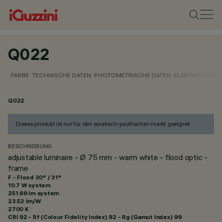
Q022
FARBE
TECHNISCHE DATEN
PHOTOMETRISCHE DATEN
ELEKTRISCHE D
Q022
Dieses produkt ist nur für den asiatisch-pazifischen markt geeignet
BESCHREIBUNG
adjustable luminaire - Ø 75 mm - warm white - flood optic -
frame
F - Flood 30° / 31°
10.7 W system
251.69 lm system
23.52 lm/W
2700 K
CRI
92
- Rf (Colour Fidelity Index) 92 - Rg (Gamut Index) 99