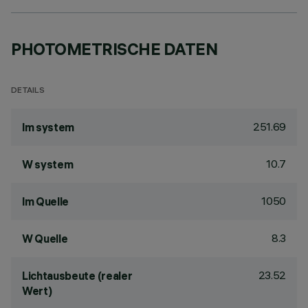
PHOTOMETRISCHE DATEN
DETAILS
251.69
lm system
10.7
W system
1050
lm Quelle
8.3
W Quelle
23.52
Lichtausbeute (realer
Wert)