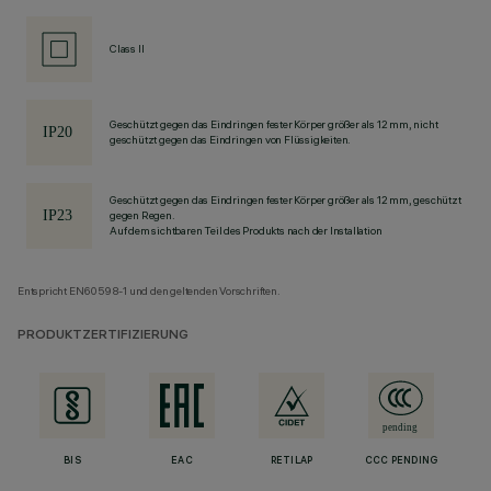
Class II
Geschützt gegen das Eindringen fester Körper größer als 12 mm, nicht
geschützt gegen das Eindringen von Flüssigkeiten.
Geschützt gegen das Eindringen fester Körper größer als 12 mm, geschützt
gegen Regen.
Auf dem sichtbaren Teil des Produkts nach der Installation
Entspricht EN60598-1 und den geltenden Vorschriften.
PRODUKTZERTIFIZIERUNG
BIS
EAC
RETILAP
CCC PENDING