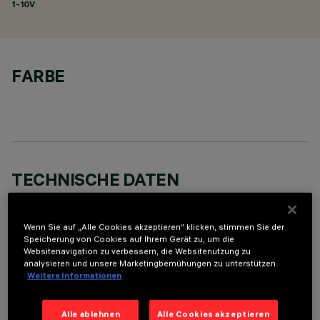
1-10V
FARBE
TECHNISCHE DATEN
LETZTES UPDATE: 05.08.2026
Wenn Sie auf „Alle Cookies akzeptieren“ klicken, stimmen Sie der
BESCHREIBUNG
Speicherung von Cookies auf Ihrem Gerät zu, um die
Websitenavigation zu verbessern, die Websitenutzung zu
Round adjustable luminaire designed to use an LED lamp with
analysieren und unsere Marketingbemühungen zu unterstützen.
Weitere Informationen
C.O.B.technology in a warm white colour tone 2,700K. Version
with rim for surface-mounting. Painted, die-cast aluminium
body. Lower reflector vacuum-metallised with aluminium
Alle ablehnen
Alle Cookies akzeptieren