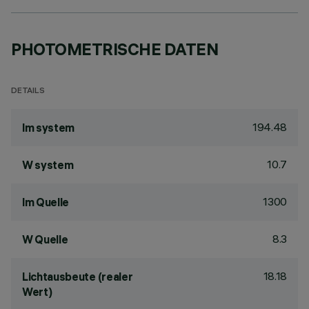
PHOTOMETRISCHE DATEN
DETAILS
194.48
lm system
10.7
W system
1300
lm Quelle
8.3
W Quelle
18.18
Lichtausbeute (realer
Wert)