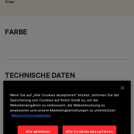
Triac
FARBE
TECHNISCHE DATEN
LETZTES UPDATE: 05.08.2026
Wenn Sie auf „Alle Cookies akzeptieren“ klicken, stimmen Sie der
BESCHREIBUNG
Speicherung von Cookies auf Ihrem Gerät zu, um die
Websitenavigation zu verbessern, die Websitenutzung zu
Round adjustable luminaire designed to use an LED lamp with
analysieren und unsere Marketingbemühungen zu unterstützen.
Weitere Informationen
C.O.B.technology in a neutral white colour tone 4000K.
Version with rim for surface-mounting. Painted, die-cast
aluminium body. Lower reflector vacuum-metallised with
Alle ablehnen
Alle Cookies akzeptieren