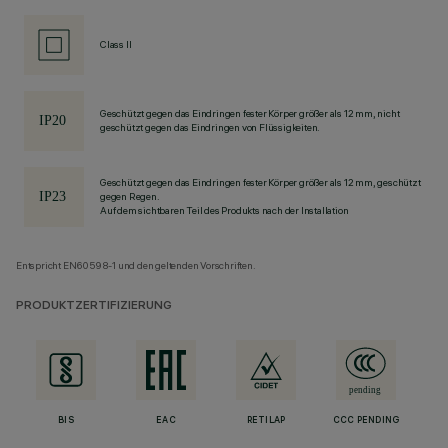
Class II
Geschützt gegen das Eindringen fester Körper größer als 12 mm, nicht
geschützt gegen das Eindringen von Flüssigkeiten.
Geschützt gegen das Eindringen fester Körper größer als 12 mm, geschützt
gegen Regen.
Auf dem sichtbaren Teil des Produkts nach der Installation
Entspricht EN60598-1 und den geltenden Vorschriften.
PRODUKTZERTIFIZIERUNG
BIS
EAC
RETILAP
CCC PENDING