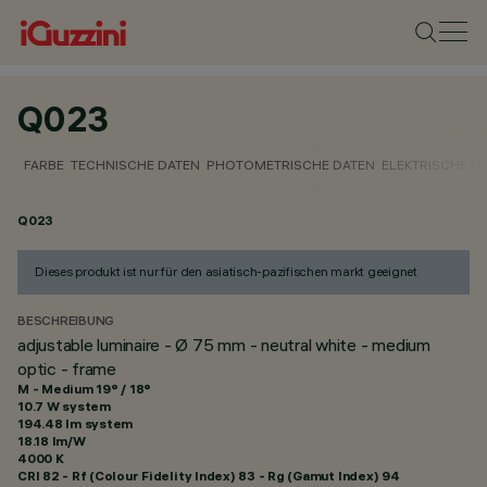
Q023
FARBE
TECHNISCHE DATEN
PHOTOMETRISCHE DATEN
ELEKTRISCHE D
Q023
Dieses produkt ist nur für den asiatisch-pazifischen markt geeignet
BESCHREIBUNG
adjustable luminaire - Ø 75 mm - neutral white - medium
optic - frame
M - Medium 19° / 18°
10.7 W system
194.48 lm system
18.18 lm/W
4000 K
CRI
82
- Rf (Colour Fidelity Index) 83 - Rg (Gamut Index) 94