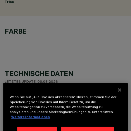
Triac
FARBE
TECHNISCHE DATEN
LETZTES UPDATE: 06.08.2026
Wenn Sie auf „Alle Cookies akzeptieren“ klicken, stimmen Sie der
BESCHREIBUNG
Speicherung von Cookies auf Ihrem Gerät zu, um die
Round adjustable luminaire designed to use an LED lamp with
Websitenavigation zu verbessern, die Websitenutzung zu
analysieren und unsere Marketingbemühungen zu unterstützen.
C.O.B.technology in a warm white colour tone 3000K. Version
Weitere Informationen
with rim for surface-mounting. Painted, die-cast aluminium
body. Lower reflector vacuum-metallised with aluminium