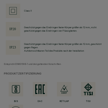
Class II
Geschützt gegen das Eindringen fester Körper größer als 12 mm, nicht
geschützt gegen das Eindringen von Flüssigkeiten.
Geschützt gegen das Eindringen fester Körper größer als 12 mm, geschützt
gegen Regen.
Auf dem sichtbaren Teil des Produkts nach der Installation
Entspricht EN60598-1 und den geltenden Vorschriften.
PRODUKTZERTIFIZIERUNG
BIS
EAC
RETILAP
TISI