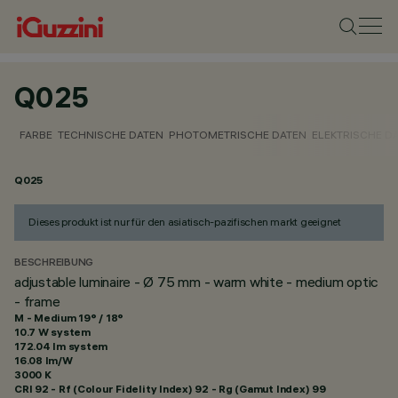
Q025
FARBE
TECHNISCHE DATEN
PHOTOMETRISCHE DATEN
ELEKTRISCHE D
Q025
Dieses produkt ist nur für den asiatisch-pazifischen markt geeignet
BESCHREIBUNG
adjustable luminaire - Ø 75 mm - warm white - medium optic
- frame
M - Medium 19° / 18°
10.7 W system
172.04 lm system
16.08 lm/W
3000 K
CRI
92
- Rf (Colour Fidelity Index) 92 - Rg (Gamut Index) 99