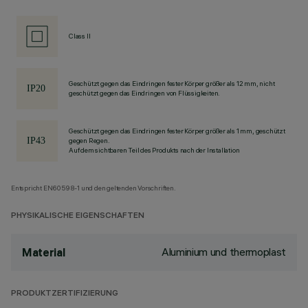
Class II
Geschützt gegen das Eindringen fester Körper größer als 12 mm, nicht
geschützt gegen das Eindringen von Flüssigkeiten.
Geschützt gegen das Eindringen fester Körper größer als 1 mm, geschützt
gegen Regen.
Auf dem sichtbaren Teil des Produkts nach der Installation
Entspricht EN60598-1 und den geltenden Vorschriften.
PHYSIKALISCHE EIGENSCHAFTEN
Aluminium und thermoplast
Material
PRODUKTZERTIFIZIERUNG