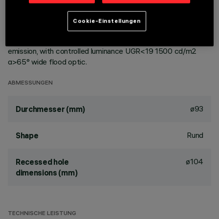
ceiling. Reflector vacuum-metallised with aluminium vapours
with an anti-scratch protective layer. Die-cast aluminium
Cookie-Einstellungen
body and passive dissipation system. Product complete with
LED lamp in neutral white colour tone (4,000K). General light
emission, with controlled luminance UGR<19 1500 cd/m2
α>65° wide flood optic.
ABMESSUNGEN
ø93
Durchmesser (mm)
Rund
Shape
ø104
Recessed hole
dimensions (mm)
TECHNISCHE LEISTUNG