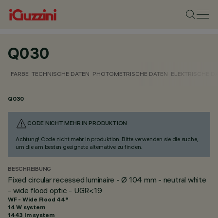
Q030
FARBE
TECHNISCHE DATEN
PHOTOMETRISCHE DATEN
ELEKTRISCHE D
Q030
CODE NICHT MEHR IN PRODUKTION
Achtung! Code nicht mehr in produktion. Bitte verwenden sie die suche,
um die am besten geeignete alternative zu finden.
BESCHREIBUNG
Fixed circular recessed luminaire - Ø 104 mm - neutral white
- wide flood optic - UGR<19
WF - Wide Flood 44°
14 W system
1443 lm system