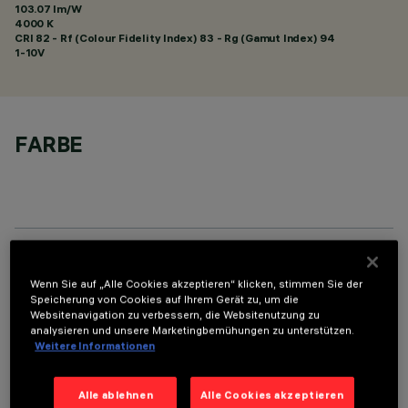
103.07 lm/W
4000 K
CRI
82
- Rf (Colour Fidelity Index) 83 - Rg (Gamut Index) 94
1-10V
FARBE
TECHNISCHE DATEN
Wenn Sie auf „Alle Cookies akzeptieren“ klicken, stimmen Sie der
Speicherung von Cookies auf Ihrem Gerät zu, um die
LETZTES UPDATE: 01.08.2026
Websitenavigation zu verbessern, die Websitenutzung zu
analysieren und unsere Marketingbemühungen zu unterstützen.
Weitere Informationen
BESCHREIBUNG
Fixed round luminaire designed to use a LED lamp with C.O.B.
Alle ablehnen
Alle Cookies akzeptieren
technology. Version without rim for mounting flush with