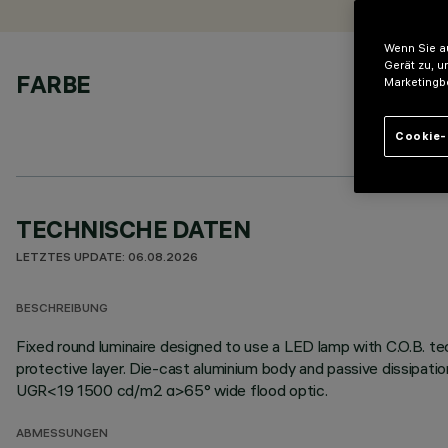
Wenn Sie au
Gerät zu, u
FARBE
Marketingb
Cookie-
TECHNISCHE DATEN
LETZTES UPDATE: 06.08.2026
BESCHREIBUNG
Fixed round luminaire designed to use a LED lamp with C.O.B. te
protective layer. Die-cast aluminium body and passive dissipati
UGR<19 1500 cd/m2 α>65° wide flood optic.
ABMESSUNGEN