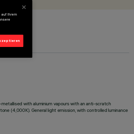
 auf Ihrem
unsere
akzeptieren
-metallised with aluminium vapours with an anti-scratch
tone (4,000K). General light emission, with controlled luminance