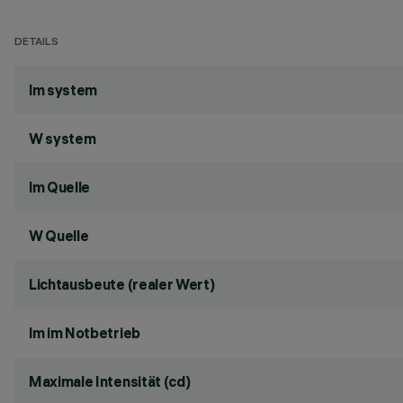
DETAILS
lm system
W system
lm Quelle
W Quelle
Lichtausbeute (realer Wert)
lm im Notbetrieb
Maximale Intensität (cd)