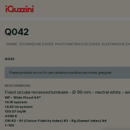
Q042
FARBE
TECHNISCHE DATEN
PHOTOMETRISCHE DATEN
ELEKTRISCHE D
Q042
Dieses produkt ist nur für den asiatisch-pazifischen markt geeignet
BESCHREIBUNG
Fixed circular recessed luminaire - Ø 96 mm - neutral white - 
WF - Wide Flood 44°
14 W system
1443 lm system
103.07 lm/W
4000 K
CRI
82
- Rf (Colour Fidelity Index) 83 - Rg (Gamut Index) 94
1-10V