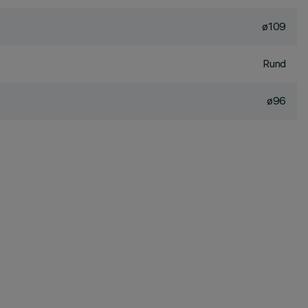
ø109
Rund
ø96