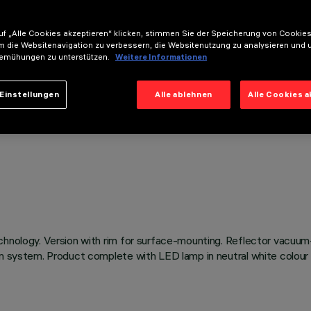
f „Alle Cookies akzeptieren“ klicken, stimmen Sie der Speicherung von Cookies
m die Websitenavigation zu verbessern, die Websitenutzung zu analysieren und 
emühungen zu unterstützen.
Weitere Informationen
Einstellungen
Alle ablehnen
Alle Cookies 
chnology. Version with rim for surface-mounting. Reflector vacuum
on system. Product complete with LED lamp in neutral white colour 