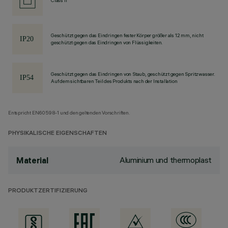
Class II
Geschützt gegen das Eindringen fester Körper größer als 12 mm, nicht
geschützt gegen das Eindringen von Flüssigkeiten.
Geschützt gegen das Eindringen von Staub, geschützt gegen Spritzwasser.
Auf dem sichtbaren Teil des Produkts nach der Installation
Entspricht EN60598-1 und den geltenden Vorschriften.
PHYSIKALISCHE EIGENSCHAFTEN
Aluminium und thermoplast
Material
PRODUKTZERTIFIZIERUNG