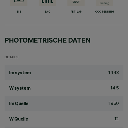
BIS
EAC
RETILAP
CCC PENDING
PHOTOMETRISCHE DATEN
DETAILS
1443
lm system
14.5
W system
1950
lm Quelle
12
W Quelle