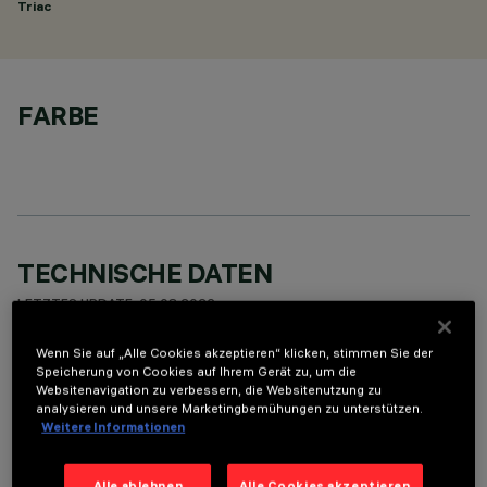
Triac
FARBE
TECHNISCHE DATEN
LETZTES UPDATE: 05.08.2026
Wenn Sie auf „Alle Cookies akzeptieren“ klicken, stimmen Sie der
BESCHREIBUNG
Speicherung von Cookies auf Ihrem Gerät zu, um die
Websitenavigation zu verbessern, die Websitenutzung zu
Fixed round luminaire designed to use a LED lamp with C.O.B.
analysieren und unsere Marketingbemühungen zu unterstützen.
technology. Version with rim for surface-mounting. Reflector
Weitere Informationen
vacuum-metallised with aluminium vapours with an anti-
scratch protective layer. Die-cast aluminium body and
Alle ablehnen
Alle Cookies akzeptieren