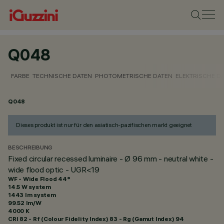
Q048
FARBE
TECHNISCHE DATEN
PHOTOMETRISCHE DATEN
ELEKTRISCHE D
Q048
Dieses produkt ist nur für den asiatisch-pazifischen markt geeignet
BESCHREIBUNG
Fixed circular recessed luminaire - Ø 96 mm - neutral white -
wide flood optic - UGR<19
WF - Wide Flood 44°
14.5 W system
1443 lm system
99.52 lm/W
4000 K
CRI
82
- Rf (Colour Fidelity Index) 83 - Rg (Gamut Index) 94