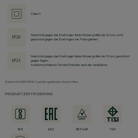
Class II
Geschützt gegen das Eindringen fester Körper größer als 12 mm, nicht
geschützt gegen das Eindringen von Flüssigkeiten.
Geschützt gegen das Eindringen fester Körper größer als 12 mm, geschützt
gegen Regen.
Auf dem sichtbaren Teil des Produkts nach der Installation
Entspricht EN60598-1 und den geltenden Vorschriften.
PRODUKTZERTIFIZIERUNG
BIS
EAC
RETILAP
TISI