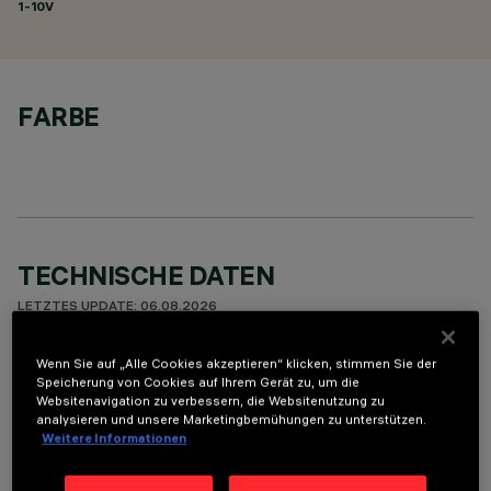
1-10V
FARBE
TECHNISCHE DATEN
LETZTES UPDATE: 06.08.2026
Wenn Sie auf „Alle Cookies akzeptieren“ klicken, stimmen Sie der
BESCHREIBUNG
Speicherung von Cookies auf Ihrem Gerät zu, um die
Round adjustable luminaire designed to use an LED lamp with
Websitenavigation zu verbessern, die Websitenutzung zu
analysieren und unsere Marketingbemühungen zu unterstützen.
C.O.B.technology in a neutral white colour tone 4,000K (CRI
Weitere Informationen
80). Version with rim for surface-mounting. Painted, die-cast
aluminium body. Lower reflector vacuum-metallised with