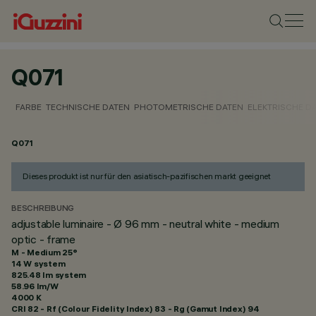
Q071
FARBE
TECHNISCHE DATEN
PHOTOMETRISCHE DATEN
ELEKTRISCHE D
Q071
Dieses produkt ist nur für den asiatisch-pazifischen markt geeignet
BESCHREIBUNG
adjustable luminaire - Ø 96 mm - neutral white - medium
optic - frame
M - Medium 25°
14 W system
825.48 lm system
58.96 lm/W
4000 K
CRI
82
- Rf (Colour Fidelity Index) 83 - Rg (Gamut Index) 94