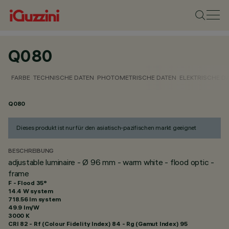
Q080
FARBE
TECHNISCHE DATEN
PHOTOMETRISCHE DATEN
ELEKTRISCHE D
Q080
Dieses produkt ist nur für den asiatisch-pazifischen markt geeignet
BESCHREIBUNG
adjustable luminaire - Ø 96 mm - warm white - flood optic -
frame
F - Flood 35°
14.4 W system
718.56 lm system
49.9 lm/W
3000 K
CRI
82
- Rf (Colour Fidelity Index) 84 - Rg (Gamut Index) 95