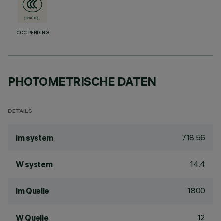
CCC PENDING
PHOTOMETRISCHE DATEN
DETAILS
718.56
lm system
14.4
W system
1800
lm Quelle
12
W Quelle