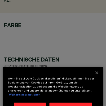
Triac
FARBE
TECHNISCHE DATEN
LETZTES UPDATE: 06.08.2026
Wenn Sie auf „Alle Cookies akzeptieren“ klicken, stimmen Sie der
BESCHREIBUNG
Speicherung von Cookies auf Ihrem Gerät zu, um die
Round adjustable luminaire designed to use an LED lamp with
Websitenavigation zu verbessern, die Websitenutzung zu
analysieren und unsere Marketingbemühungen zu unterstützen.
C.O.B.technology in a warm white colour tone 3000K (CRI
Weitere Informationen
80). Version with rim for surface-mounting. Painted, die-cast
aluminium body. Lower reflector vacuum-metallised with