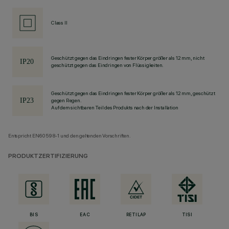
Class II
Geschützt gegen das Eindringen fester Körper größer als 12 mm, nicht
geschützt gegen das Eindringen von Flüssigkeiten.
Geschützt gegen das Eindringen fester Körper größer als 12 mm, geschützt
gegen Regen.
Auf dem sichtbaren Teil des Produkts nach der Installation
Entspricht EN60598-1 und den geltenden Vorschriften.
PRODUKTZERTIFIZIERUNG
BIS
EAC
RETILAP
TISI