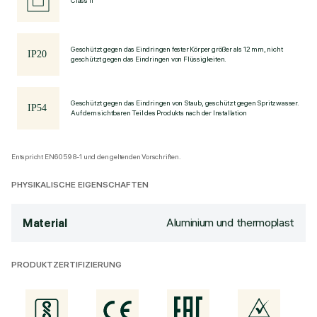
Class II
Geschützt gegen das Eindringen fester Körper größer als 12 mm, nicht
geschützt gegen das Eindringen von Flüssigkeiten.
Geschützt gegen das Eindringen von Staub, geschützt gegen Spritzwasser.
Auf dem sichtbaren Teil des Produkts nach der Installation
Entspricht EN60598-1 und den geltenden Vorschriften.
PHYSIKALISCHE EIGENSCHAFTEN
Aluminium und thermoplast
Material
PRODUKTZERTIFIZIERUNG