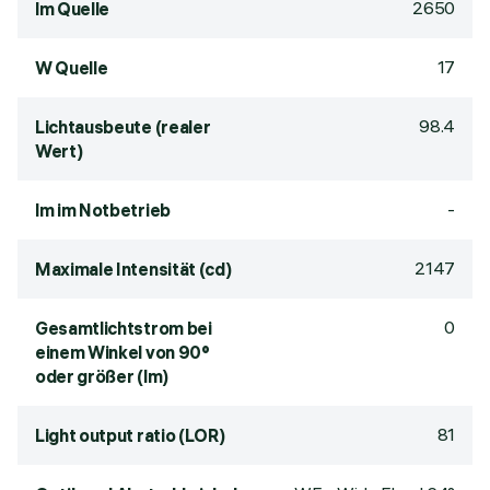
2650
lm Quelle
17
W Quelle
98.4
Lichtausbeute (realer
Wert)
-
lm im Notbetrieb
2147
Maximale Intensität (cd)
0
Gesamtlichtstrom bei
einem Winkel von 90°
oder größer (lm)
81
Light output ratio (LOR)