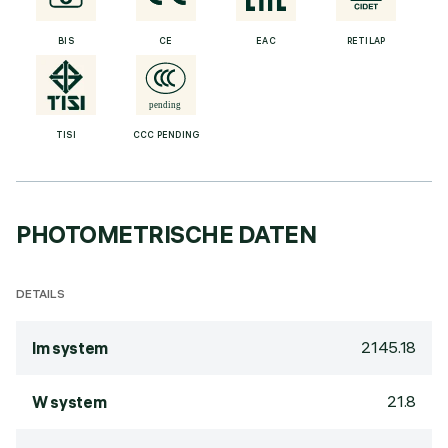
BIS
CE
EAC
RETILAP
TISI
CCC PENDING
PHOTOMETRISCHE DATEN
DETAILS
2145.18
lm system
21.8
W system