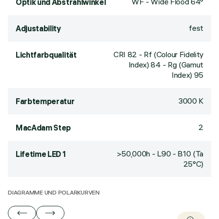
WF - Wide Flood 64°
Optik und Abstrahlwinkel
fest
Adjustability
CRI
82
- Rf (Colour Fidelity
Lichtfarbqualität
Index) 84 - Rg (Gamut
Index) 95
3000 K
Farbtemperatur
2
MacAdam Step
>50,000h - L90 - B10 (Ta
Lifetime LED 1
25°C)
DIAGRAMME UND POLARKURVEN