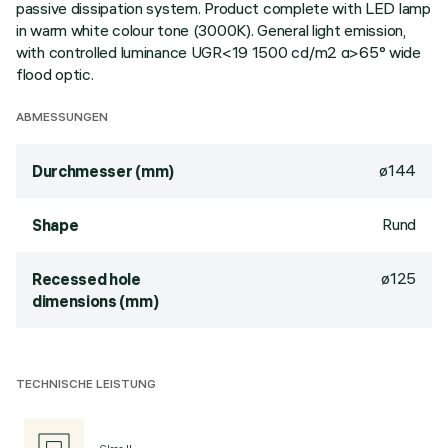
passive dissipation system. Product complete with LED lamp
in warm white colour tone (3000K). General light emission,
with controlled luminance UGR<19 1500 cd/m2 α>65° wide
flood optic.
ABMESSUNGEN
ø144
Durchmesser (mm)
Rund
Shape
ø125
Recessed hole
dimensions (mm)
TECHNISCHE LEISTUNG