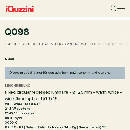
Q098
FARBE
TECHNISCHE DATEN
PHOTOMETRISCHE DATEN
ELEKTRISCHE D
Q098
Dieses produkt ist nur für den asiatisch-pazifischen markt geeignet
BESCHREIBUNG
Fixed circular recessed luminaire - Ø125 mm - warm white -
wide flood optic - UGR<19
WF - Wide Flood 64°
21.8 W system
2145.18 lm system
98.4 lm/W
3000 K
CRI
82
- Rf (Colour Fidelity Index) 84 - Rg (Gamut Index) 95