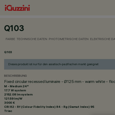
Q103
FARBE
TECHNISCHE DATEN
PHOTOMETRISCHE DATEN
ELEKTRISCHE D
Q103
Dieses produkt ist nur für den asiatisch-pazifischen markt geeignet
BESCHREIBUNG
Fixed circular recessed luminaire - Ø125 mm - warm white - fl
M - Medium 24°
17.7 W system
2152.08 lm system
121.59 lm/W
3000 K
CRI
82
- Rf (Colour Fidelity Index) 84 - Rg (Gamut Index) 95
Triac