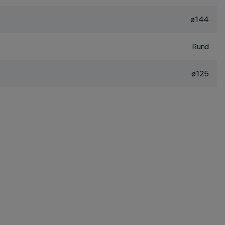
ø144
Rund
ø125