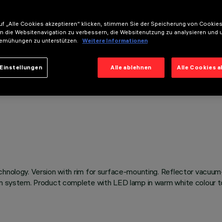
f „Alle Cookies akzeptieren“ klicken, stimmen Sie der Speicherung von Cookies
m die Websitenavigation zu verbessern, die Websitenutzung zu analysieren und 
emühungen zu unterstützen.
Weitere Informationen
Einstellungen
Alle ablehnen
Alle Cookies 
chnology. Version with rim for surface-mounting. Reflector vacuum
on system. Product complete with LED lamp in warm white colour to