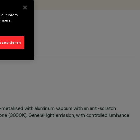
 auf Ihrem
unsere
akzeptieren
-metallised with aluminium vapours with an anti-scratch
ne (3000K). General light emission, with controlled luminance