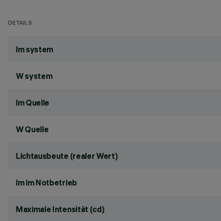
DETAILS
lm system
W system
lm Quelle
W Quelle
Lichtausbeute (realer Wert)
lm im Notbetrieb
Maximale Intensität (cd)