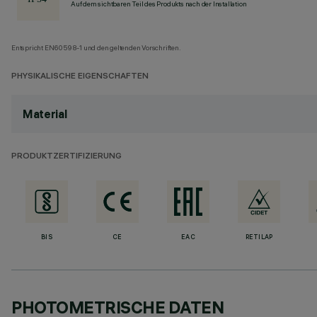
Auf dem sichtbaren Teil des Produkts nach der Installation
Entspricht EN60598-1 und den geltenden Vorschriften.
PHYSIKALISCHE EIGENSCHAFTEN
Material
PRODUKTZERTIFIZIERUNG
BIS
CE
EAC
RETILAP
PHOTOMETRISCHE DATEN