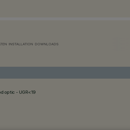
ATEN
INSTALLATION
DOWNLOADS
ood optic - UGR<19