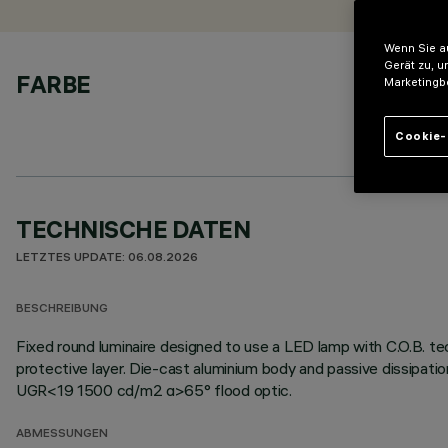
Wenn Sie au
Gerät zu, u
FARBE
Marketingb
Cookie-
TECHNISCHE DATEN
LETZTES UPDATE: 06.08.2026
BESCHREIBUNG
Fixed round luminaire designed to use a LED lamp with C.O.B. te
protective layer. Die-cast aluminium body and passive dissipati
UGR<19 1500 cd/m2 α>65° flood optic.
ABMESSUNGEN