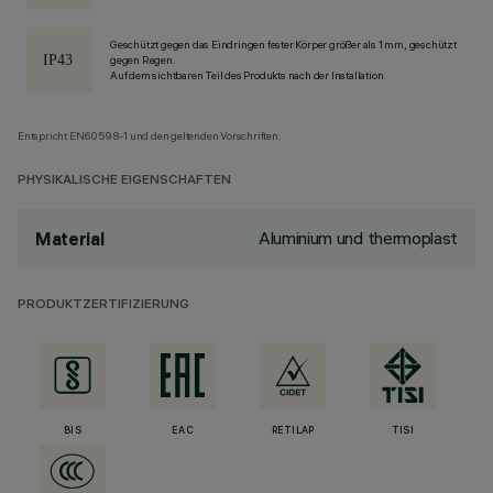
Geschützt gegen das Eindringen fester Körper größer als 1 mm, geschützt
gegen Regen.
Auf dem sichtbaren Teil des Produkts nach der Installation
Entspricht EN60598-1 und den geltenden Vorschriften.
PHYSIKALISCHE EIGENSCHAFTEN
Aluminium und thermoplast
Material
PRODUKTZERTIFIZIERUNG
BIS
EAC
RETILAP
TISI