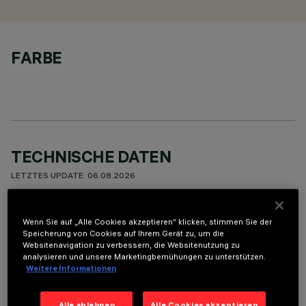
FARBE
TECHNISCHE DATEN
LETZTES UPDATE: 06.08.2026
BESCHREIBUNG
Wenn Sie auf „Alle Cookies akzeptieren“ klicken, stimmen Sie der
Speicherung von Cookies auf Ihrem Gerät zu, um die
Recessed round wall-washer luminaire designed to use a LED
Websitenavigation zu verbessern, die Websitenutzung zu
lamp with C.O.B. technology. Version with rim for surface-
analysieren und unsere Marketingbemühungen zu unterstützen.
mounting. Reflector vacuum-metallised with aluminium
Weitere Informationen
vapours and finished with a protective anti-scratch layer to
create a vertical downward beam of light. Die-cast aluminium
Alle ablehnen
Alle Cookies akzeptieren