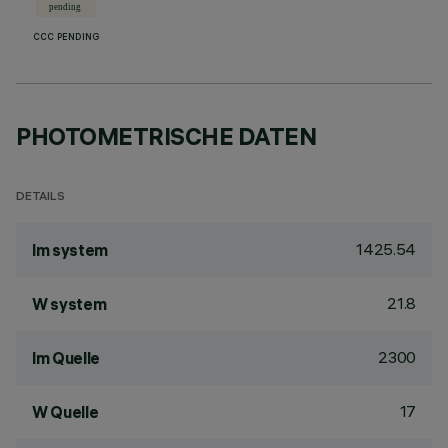
CCC PENDING
PHOTOMETRISCHE DATEN
DETAILS
1425.54
lm system
21.8
W system
2300
lm Quelle
17
W Quelle