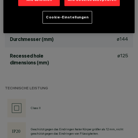
body and passive dissipation system. Product complete with
C.O.B. LED lamp in warm white colour tone 3000K (CRI 90).
Cookie-Einstellungen
ABMESSUNGEN
ø144
Durchmesser (mm)
ø125
Recessed hole
dimensions (mm)
TECHNISCHE LEISTUNG
Class II
Geschützt gegen das Eindringen fester Körper größer als 12 mm, nicht
geschützt gegen das Eindringen von Flüssigkeiten.