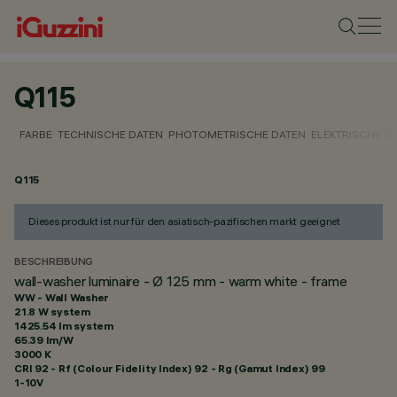
Q115
FARBE
TECHNISCHE DATEN
PHOTOMETRISCHE DATEN
ELEKTRISCHE D
Q115
Dieses produkt ist nur für den asiatisch-pazifischen markt geeignet
BESCHREIBUNG
wall-washer luminaire - Ø 125 mm - warm white - frame
WW - Wall Washer
21.8 W system
1425.54 lm system
65.39 lm/W
3000 K
CRI
92
- Rf (Colour Fidelity Index) 92 - Rg (Gamut Index) 99
1-10V